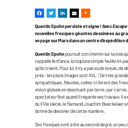
Quentin Spohn persiste et signe ! Avec
Escape 
nouvelles fresques géantes dessinées au grap
voyage sur Mars dans un centre d’expédition 
Quentin Spohn
poursuit son chemin sur la voie q
rappelle l’enfance, lorsqu’une simple feuille A4 
qu’ils créent. Pour lui, il n’y a pas eu de break, 
près : les plans images sont XXL ! De très grandes
sympathiques. Réunies, celles-ci livrent des fre
vision globale en dessinant par terre, par carrés. C
spectateur l’est quand il regarde ses travaux. Il
du XVIe siècle, le flamand Joachim Bueckelaer et 
donné de dessiner de cette manière.
Ses fresques sont à lire au second degré, un pe