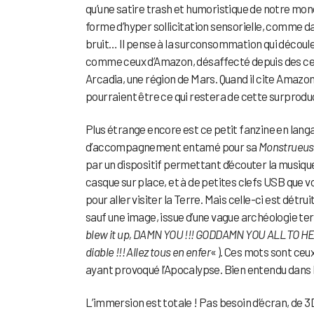
qu’une satire trash et humoristique de notre mond
forme d’hyper sollicitation sensorielle, comme dans
bruit… Il pense à la surconsommation qui découle d
comme ceux d’Amazon, désaffecté depuis des cen
Arcadia, une région de Mars. Quand il cite Amazon,
pourraient être ce qui restera de cette surprodu
Plus étrange encore est ce petit fanzine en langag
d’accompagnement entamé pour sa
Monstrueus
par un dispositif permettant d’écouter la musique
casque sur place, et à de petites clefs USB que 
pour aller visiter la Terre. Mais celle-ci est détru
sauf une image, issue d’une vague archéologie te
blew it up, DAMN YOU !!! GODDAMN YOU ALL TO H
diable !!! Allez tous en enfer
« ). Ces mots sont ce
ayant provoqué l’Apocalypse. Bien entendu dans l
L’immersion est totale ! Pas besoin d’écran, de 