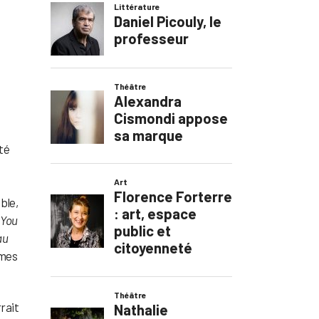
té
ible,
 You
au
mmes
rait