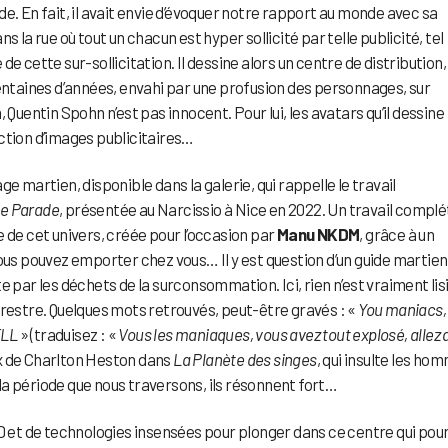
e. En fait, il avait envie d’évoquer notre rapport au monde avec sa
 la rue où tout un chacun est hyper sollicité par telle publicité, tel
e cette sur-sollicitation. Il dessine alors un centre de distribution,
taines d’années, envahi par une profusion des personnages, sur
 Quentin Spohn n’est pas innocent. Pour lui, les avatars qu’il dessine
ction d’images publicitaires…
e martien, disponible dans la galerie, qui rappelle le travail
e Parade
, présentée au Narcissio à Nice en 2022. Un travail complé
 de cet univers, créée pour l’occasion par
Manu NKDM
, grâce à un
vous pouvez emporter chez vous… Il y est question d’un guide martien
ite par les déchets de la surconsommation. Ici, rien n’est vraiment lis
rrestre. Quelques mots retrouvés, peut-être gravés : «
You maniacs,
ELL
» (traduisez : «
Vous les maniaques, vous avez tout explosé, allez 
ux de Charlton Heston dans
La Planète des singes
, qui insulte les ho
a période que nous traversons, ils résonnent fort…
3D et de technologies insensées pour plonger dans ce centre qui pour