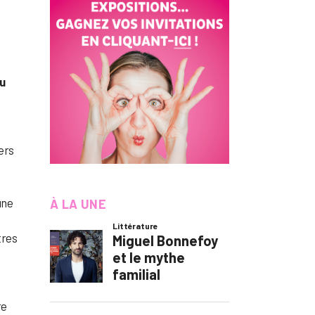
au
ers
une
À LA UNE
tres
re