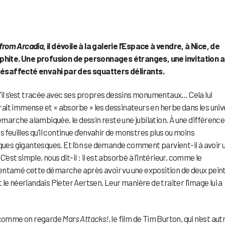
from Arcadia
, il dévoile à la galerie l’Espace à vendre, à Nice, de
hite. Une profusion de personnages étranges, une invitation 
désaffecté envahi par des squatters délirants.
u’il s’est tracée avec ses propres dessins monumentaux… Cela lui
paraît immense et « absorbe » les dessinateurs en herbe dans les univ
de démarche alambiquée, le dessin reste une jubilation. À une différence
 feuilles qu’il continue d’envahir de monstres plus ou moins
sques gigantesques. Et l’on se demande comment parvient-il à avoir 
’est simple, nous dit-il : il est absorbé à l’intérieur, comme le
 a entamé cette démarche après avoir vu une exposition de deux pein
le néerlandais Pieter Aertsen. Leur manière de traiter l’image lui a
u comme on regarde
Mars Attacks!
, le film de Tim Burton, qui n’est aut