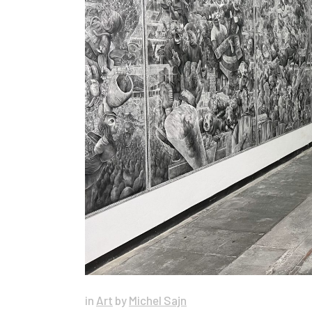
in
Art
by
Michel Sajn