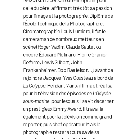
1942, a su tracer sa route en optant pour
celle du père, affirmant très tôt sa passion
pour l’image et la photographie. Diplômé de
l’École Technique de la Photographie et
Cinématographie Louis Lumière, il fut le
cameraman de nombreux metteurs en
scène (Roger Vadim, Claude Sautet ou
encore Édouard Molinaro, Pierre Granier
Deferre, Lewis Gilbert, John
Frankenheimer, Bob Raefelson…), avant de
rejoindre Jacques-Yves Cousteau à bord de
La Calypso
. Pendant 7 ans, il filma et réalisa
pour la télévision des épisodes de
L’Odysée
sous-marine
, pour lesquels il se vit décerner
un prestigieux Emmy Award. Il travailla
également pour la télévision comme grand
reporter, puis chef opérateur. Mais la
photographie restera toute sa vie sa