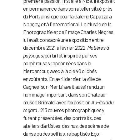
première passion. Installé à Nice, il exposait
en permanence dans son atelier situé près
du Port, ainsi que pour la Galerie Capazza à
Nançay, et à l’International. Le Musée de la
Photographie et de l’Image Charles Nègres
lui avait consacré une exposition entre
décembre 2021 à février 2022,
Matières à
paysages
, qui lui fut inspirée par ses
nombreuses randonnées dans le
Mercantour, avec à la clé 40 clichés
envoûtants. En avril dernier, la ville de
Cagnes-sur-Mer lui avait aussi rendu un
hommage important dans son Château-
musée Grimaldi avec l’exposition
Au-delà du
regard
: 213 œuvres photographiques y
furent présentées, des portraits, des
ateliers d’artistes, des nus, des scènes de
danse ou des selfies, rebaptisés Ego-