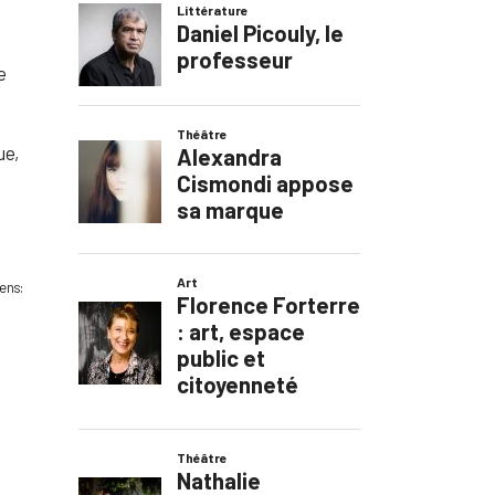
e
ue,
Rens: