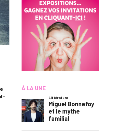
À LA UNE
se
nt-