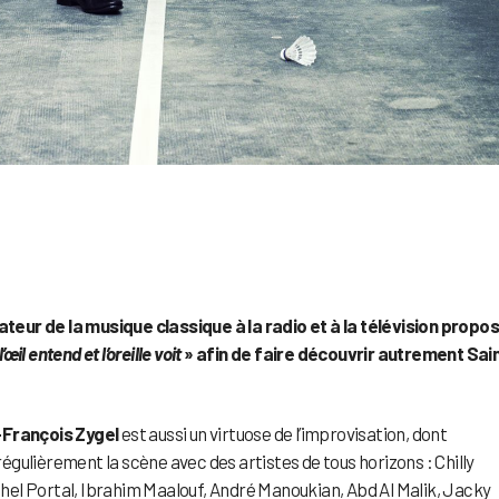
eur de la musique classique à la radio et à la télévision propo
œil entend et l’oreille voit
» afin de faire découvrir autrement Sai
François Zygel
est aussi un virtuose de l’improvisation, dont
 régulièrement la scène avec des artistes de tous horizons : Chilly
el Portal, Ibrahim Maalouf, André Manoukian, Abd Al Malik, Jacky