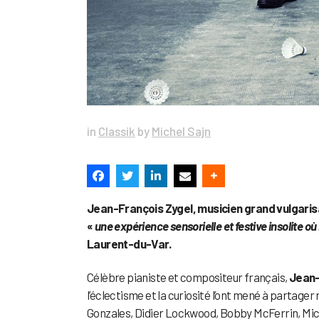
in
Classik
by
Michel Sajn
Jean-François Zygel, musicien grand vulgarisat
«
une expérience sensorielle et festive insolite où l’
Laurent-du-Var.
Célèbre pianiste et compositeur français,
Jean-
l’éclectisme et la curiosité l’ont mené à partager
Gonzales, Didier Lockwood, Bobby McFerrin, Mich