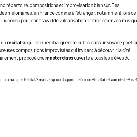
d répertoire, compositions et improvisation bien sûr. Des
 des mélomanes, en France comme à l’étranger, notamment lors de
 lui, connu pour son travail de vulgarisation et d’initiation à la musiqu
a un
récital
singulier qui embarquera le public dans un voyage poétiq
reuses compositions improvisées qui invitent à découvrir la cité
a également proposé une
masterclass
ouverte à tous les élèves du
 dramatique • Récital, 7 mars, Espace Grappelli – Hôtel de Ville. Saint-Laurent-du-Var. 