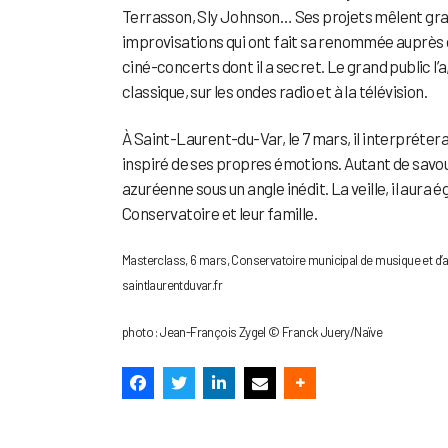
Terrasson, Sly Johnson… Ses projets mêlent gran
improvisations qui ont fait sa renommée auprès
ciné-concerts dont il a secret. Le grand public l’a,
classique, sur les ondes radio et à la télévision.
À Saint-Laurent-du-Var, le 7 mars, il interpréter
inspiré de ses propres émotions. Autant de savou
azuréenne sous un angle inédit. La veille, il aur
Conservatoire et leur famille.
Masterclass, 6 mars, Conservatoire municipal de musique et d’art
saintlaurentduvar.fr
photo : Jean-François Zygel © Franck Juery/Naïve