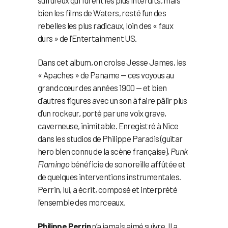
sulfureux qui furent les plus interdits, mais
bien les films de Waters, resté l’un des
rebelles les plus radicaux, loin des « faux
durs » de l’Entertainment US.
Dans cet album, on croise Jesse James, les
« Apaches » de Paname — ces voyous au
grand cœur des années 1900 — et bien
d’autres figures avec un son à faire pâlir plus
d’un rockeur, porté par une voix grave,
caverneuse, inimitable. Enregistré à Nice
dans les studios de Philippe Paradis (guitar
hero bien connu de la scène française),
Punk
Flamingo
bénéficie de son oreille affûtée et
de quelques interventions instrumentales.
Perrin, lui, a écrit, composé et interprété
l’ensemble des morceaux.
Philippe Perrin
n’a jamais aimé suivre. Il a