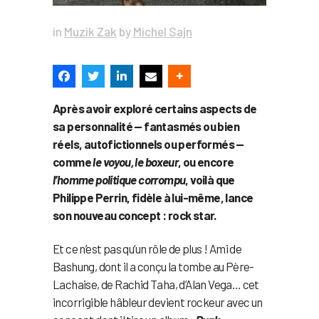
in
Muzik Zak
by
Michel Sajn
Après avoir exploré certains aspects de
sa personnalité — fantasmés ou bien
réels, autofictionnels ou performés —
comme
le voyou, le boxeur
, ou encore
l’homme politique corrompu
, voilà que
Philippe Perrin, fidèle à lui-même, lance
son nouveau concept : rock star.
Et ce n’est pas qu’un rôle de plus ! Ami de
Bashung, dont il a conçu la tombe au Père-
Lachaise, de Rachid Taha, d’Alan Vega… cet
incorrigible hâbleur devient rockeur avec un