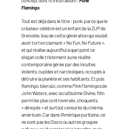
concept dont il tire un album :
Punk
Flamingo
.
Tout est déjà dans le titre :
punk
, parce que le
créateur célébré est un enfant de la ZUP de
Grenoble, issu de cette génération qui voulait
avoir tort en clamant « No Fun, No Future »,
et qui réalise aujourd’hui à quel point ce
slogan colle tristement à une réalité
contemporaine gérée par des incultes
violents, cupides et narcissiques, occupés à
détruire la planète et ses habitants. Et puis
flamingo
, bien sûr, comme
Pink Flamingos
de
John Waters, avec la cultissime Divine, film
parmi les plus controversés, choquants,
« dévoyés » et surtout censurés du cinéma
américain. Car dans l’Amérique puritaine, ce
ne sont pas les Doors ou autres groupes