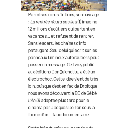
Parmi ses rares fictions, son ouvrage
:
La rentrée n’aura pas lieu
(1) imagine
12 millions d’aoûtiens qui partent en
vacances… et refusent de rentrer.
Sans leaders, les chaînes d’info
pataugent. Seul celui qui écrit sur les
panneaux lumineux autoroutiers peut
passer un message. Ce livre, publié
aux éditions Don Quichotte, a été un
électrochoc. Cette idée vient de très
loin, puisque c’est en fac de Droit que
nous avons découvert la BD de Gébé
L’An 01
adaptée plus tard pour le
cinéma par Jacques Doillon sous la
forme d’un… faux documentaire.
Cette idée du rejet de la reprise du