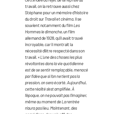
travail, on la retrouve aussi chez
Stéphane pour un mémoire d’histoire
du droit sur
Travail et cinéma
. Il se
souvient notamment du film
Les
Hommes le dimanche
, un film
allemand de 1928, qu’il avait trouvé
incroyable, car il montrait la
nécessité d’être respecté dans son
travail. «
L’une des choses les plus
révoltantes dans la vie quotidienne
est de se sentir remplaçable, menacé
par l’idée que si l’on ne tient pas la
pression, on sera écarté. Aujourd’hui,
cette réalité s’est amplifiée. À
l’époque, on ne pouvait pas l’imaginer,
même au moment de La rentrée
n’aura pas lieu. Maintenant, des