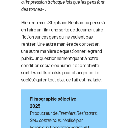
a l’impression à chaque fois que les gens font
des tonnes
« .
Bien entendu, Stéphane Benhamou pense à
en faire un film, une sorte de documentaire-
fiction sur ces gens qui ne veulent pas
rentrer. Une autre manière de contester,
une autre manière de questionner le grand
public, un questionnement quant à notre
condition sociale où humour et créativité
sont les outils choisis pour changer cette
société qui en tout état de fait est malade.
Filmographie sélective
2025
Producteur de
Premiers Résistants,
Seul contre tous
, réalisé par
Véronique Lagoarde-Ségot, 90’,