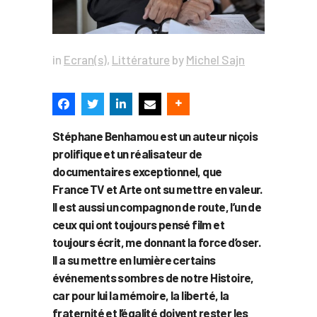
in
Ecran(s)
,
Littérature
by
Michel Sajn
Stéphane Benhamou est un auteur niçois
prolifique et un réalisateur de
documentaires exceptionnel, que
France TV et Arte ont su mettre en valeur.
Il est aussi un compagnon de route, l’un de
ceux qui ont toujours pensé film et
toujours écrit, me donnant la force d’oser.
Il a su mettre en lumière certains
événements sombres de notre Histoire,
car pour lui la mémoire, la liberté, la
fraternité et l’égalité doivent rester les