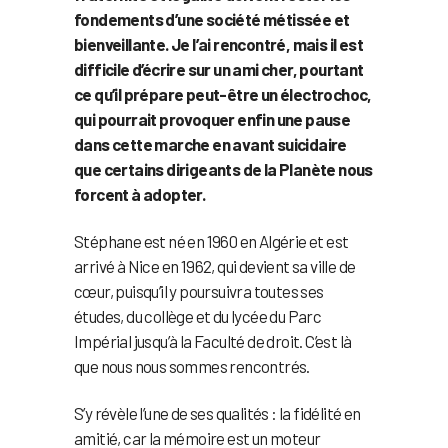
fondements d’une société métissée et
bienveillante. Je l’ai rencontré, mais il est
difficile d’écrire sur un ami cher, pourtant
ce qu’il prépare peut-être un électrochoc,
qui pourrait provoquer enfin une pause
dans cette marche en avant suicidaire
que certains dirigeants de la Planète nous
forcent à adopter.
Stéphane est né en 1960 en Algérie et est
arrivé à Nice en 1962, qui devient sa ville de
cœur, puisqu’il y poursuivra toutes ses
études, du collège et du lycée du Parc
Impérial jusqu’à la Faculté de droit. C’est là
que nous nous sommes rencontrés.
S’y révèle l’une de ses qualités : la fidélité en
amitié, car la mémoire est un moteur