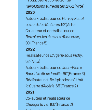
Révolutions surréalistes
, 2×52’ (Arte)
2023
Auteur-réalisateur de
Harvey Keitel,
au bord des ténèbres
, 52’ (Arte)
Co-auteur et coréalisateur de
Retraites, les dessous d’une crise
,
90’ (France 5)
2022
Réalisateur de
L’Algérie sous Vichy
,
52’ (Arte)
Auteur-réalisateur de
Jean-Pierre
Bacri, Un Air de famille
, 90’ (France 3)
Réalisateur du 5e épisode de
C’était
la Guerre d’Algérie
, 65’ (France 2)
2021
Co-auteur et réalisateur de
Changer la vie
, 100’ (France 2)