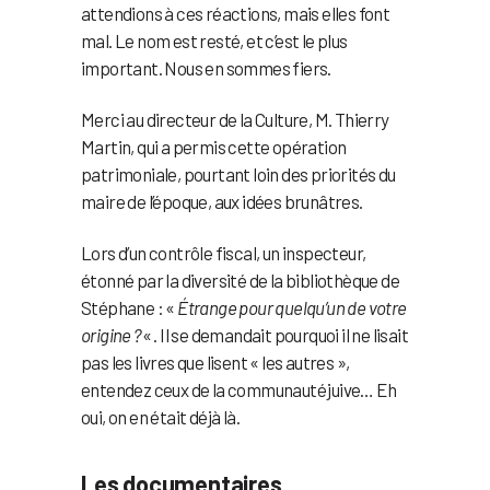
attendions à ces réactions, mais elles font
mal. Le nom est resté, et c’est le plus
important. Nous en sommes fiers.
Merci au directeur de la Culture, M. Thierry
Martin, qui a permis cette opération
patrimoniale, pourtant loin des priorités du
maire de l’époque, aux idées brunâtres.
Lors d’un contrôle fiscal, un inspecteur,
étonné par la diversité de la bibliothèque de
Stéphane : «
Étrange pour quelqu’un de votre
origine ?
« . Il se demandait pourquoi il ne lisait
pas les livres que lisent « les autres »,
entendez ceux de la communauté juive… Eh
oui, on en était déjà là.
Les documentaires