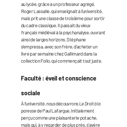
au lycée, grâce à un professeur agrégé,
Roger Lassalle, qui enseignait à l’université,
mais prit une classe de troisième pour sortir
du cadre classique. Il passait du vieux
français médiéval à la psychanalyse, ouvrant
ainsi de larges horizons. Stéphane
s’empressa, avec son frère, d’acheter un
livre par semaine chez Gallimard dans la
collection Folio, qui commençait tout juste.
Faculté : éveil et conscience
sociale
À l’université, nous découvrons
Le Droit à la
paresse
de Paul Lafargue, initialement
perçu comme une plaisanterie potache,
mais qui, à y regarder de plus près, s’avère