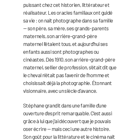
puissant chez cet historien, littérateur et
réalisateur. Les oracles familiaux ont guidé
sa vie : on naît photographe dans sa famille
— son père, sa mère, ses grands-parents
maternels, son arrière-grand-père
maternel l’étaient tous, et aujourd’hui ses
enfants aussi sont photographes ou
cinéastes. Dès 1910, son arrière-grand-père
maternel, sellier de profession, s’était dit que
le cheval n’était pas l’avenir de l’homme et
choisissait déjà la photographie. Étonnant
visionnaire, avec un siècle d’avance.
Stéphane grandit dans une famille d’une
ouverture d’esprit remarquable. C’est aussi
grâce à lui que j’ai découvert que je pouvais
oser écrire — mais ceci une autre histoire.
Son goût pour la littérature et le cinéma naît