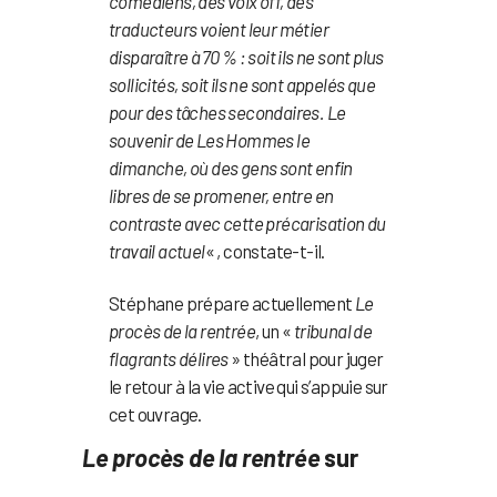
comédiens, des voix off, des
traducteurs voient leur métier
disparaître à 70 % : soit ils ne sont plus
sollicités, soit ils ne sont appelés que
pour des tâches secondaires. Le
souvenir de Les Hommes le
dimanche, où des gens sont enfin
libres de se promener, entre en
contraste avec cette précarisation du
travail actuel
« , constate-t-il.
Stéphane prépare actuellement
Le
procès de la rentrée
, un «
tribunal de
flagrants délires
» théâtral pour juger
le retour à la vie active qui s’appuie sur
cet ouvrage.
Le procès de la rentrée
sur