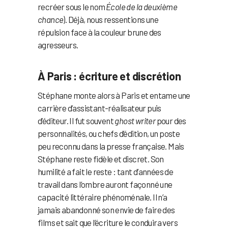
recréer sous le nom
École de la deuxième
chance
). Déjà, nous ressentions une
répulsion face à la couleur brune des
agresseurs.
À Paris : écriture et discrétion
Stéphane monte alors à Paris et entame une
carrière d’assistant-réalisateur puis
d’éditeur. Il fut souvent
ghost writer
pour des
personnalités, ou chefs d’édition, un poste
peu reconnu dans la presse française. Mais
Stéphane reste fidèle et discret. Son
humilité a fait le reste : tant d’années de
travail dans l’ombre auront façonné une
capacité littéraire phénoménale. Il n’a
jamais abandonné son envie de faire des
films et sait que l’écriture le conduira vers