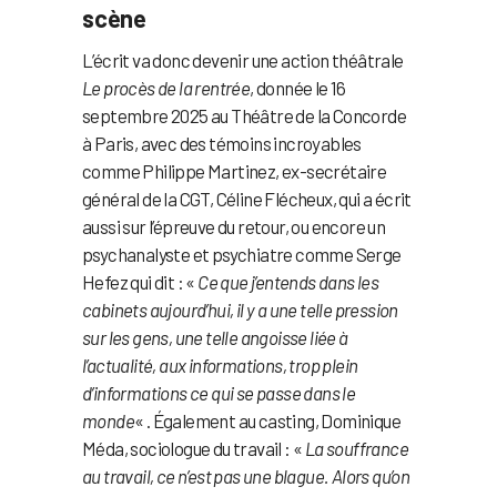
scène
L’écrit va donc devenir une action théâtrale
Le procès de la rentrée
, donnée le 16
septembre 2025 au Théâtre de la Concorde
à Paris, avec des témoins incroyables
comme Philippe Martinez, ex-secrétaire
général de la CGT, Céline Flécheux, qui a écrit
aussi sur l’épreuve du retour, ou encore un
psychanalyste et psychiatre comme Serge
Hefez qui dit : «
Ce que j’entends dans les
cabinets aujourd’hui, il y a une telle pression
sur les gens, une telle angoisse liée à
l’actualité, aux informations, trop plein
d’informations ce qui se passe dans le
monde
« . Également au casting, Dominique
Méda, sociologue du travail : «
La souffrance
au travail, ce n’est pas une blague. Alors qu’on