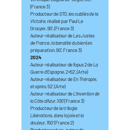
(France 3)
Producteur de
STO, les oubliés de la
Victoire
, réalisé par Paul Le
Grouyer, 90’, (France 3)
Auteur-réalisateur de L
es Justes
de France, la banalité du bien
(en
préparation, 90’, France 3)
2024
Auteur-réalisateur de l’opus 2 de
La
Guerre d’Espagne
, 2×52’, (Arte)
Auteur-réalisateur de
En Thérapie,
et après
, 52’, (Arte)
Auteur-réalisateur de
L’Invention de
la Côte d’Azur
, 100’ (France 3)
Producteur de la trilogie
Libérations, dans la joie et la
douleur
, 150’ (France 2)
Producteur et co-auteur de