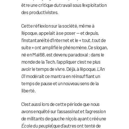
être une critique du travail sous l’exploitation
des productivistes.
Cette réflexion sur la société, même à
l’époque, appelait à se poser — et depuis,
l’instantanéité d’Internet et le « tout, tout de
suite » ont amplifié le phénomène. Ce slogan,
né en Mai 68, est devenu paradoxal : dans le
monde de la Tech, l’appliquer c’est ne plus
avoir le temps de vivre. Déjà, à l’époque,
L’An
01
modérait ce mantra en réinsufflant un
temps de pause et un nouveau sens de la
liberté.
C’est aussi lors de cette période que nous
avons enquêté sur l’assassinat et l’agression
de militants de gauche niçois ayant créé une
École du peuple
(que d’autres ont tenté de