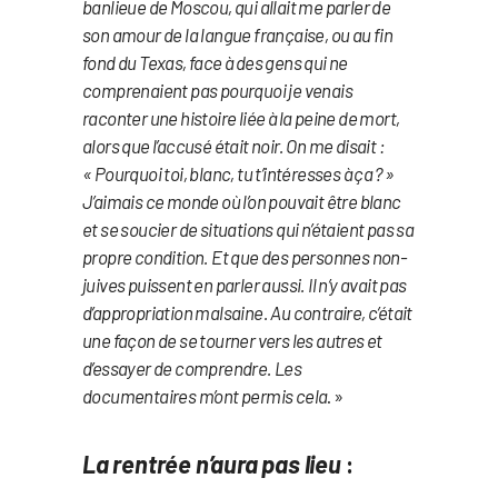
banlieue de Moscou, qui allait me parler de
son amour de la langue française, ou au fin
fond du Texas, face à des gens qui ne
comprenaient pas pourquoi je venais
raconter une histoire liée à la peine de mort,
alors que l’accusé était noir. On me disait :
« Pourquoi toi, blanc, tu t’intéresses à ça ? »
J’aimais ce monde où l’on pouvait être blanc
et se soucier de situations qui n’étaient pas sa
propre condition. Et que des personnes non-
juives puissent en parler aussi. Il n’y avait pas
d’appropriation malsaine. Au contraire, c’était
une façon de se tourner vers les autres et
d’essayer de comprendre. Les
documentaires m’ont permis cela
. »
La rentrée n’aura pas lieu
: