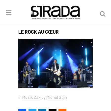
LE ROCK AU CŒUR
in
Muzik Zak
by
Michel Sajn