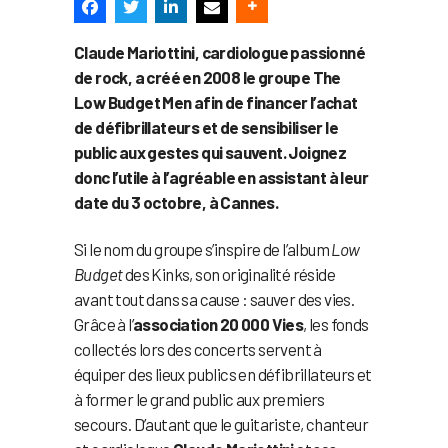
Claude Mariottini, cardiologue passionné
de rock, a créé en 2008 le groupe The
Low Budget Men afin de financer l’achat
de défibrillateurs et de sensibiliser le
public aux gestes qui sauvent. Joignez
donc l’utile à l’agréable en assistant à leur
date du 3 octobre, à Cannes.
Si le nom du groupe s’inspire de l’album
Low
Budget
des Kinks, son originalité réside
avant tout dans sa cause : sauver des vies.
Grâce à l’
association 20 000 Vies
, les fonds
collectés lors des concerts servent à
équiper des lieux publics en défibrillateurs et
à former le grand public aux premiers
secours. D’autant que le guitariste, chanteur