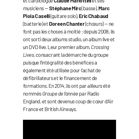
et cardiologue
Claude Mariottini
et ses
musiciens —
Stéphane Mirc
(basse),
Marc
Piola Caselli
(guitare solo),
Eric Chabaud
(batterie) et
Doreen Chanter
(chœurs) — ne
font pas les choses à moitié : depuis 2008, ils
ont sorti deux albums studio, un album live et
un DVD live. Leur premier album,
Crossing
Lives
, consacrant la démarche du groupe
puisque l’intégralité des bénéfices a
également été utilisée pour l’achat de
défibrillateurs et le financement de
formations. En 2014, ils ont par ailleurs été
nommés
Groupe de l’année
par Radio
England, et sont devenus coup de cœur d’Air
France et British Airways.