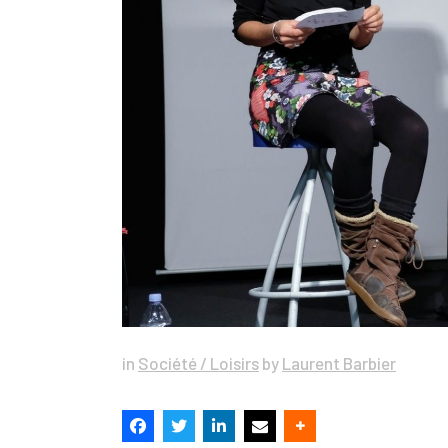
in
Société / Loisirs
by
Laurent Barbier