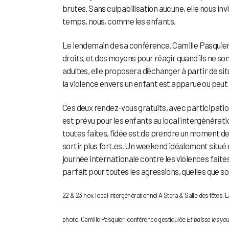
brutes. Sans culpabilisation aucune, elle nous inv
temps, nous, comme les enfants.
Le lendemain de sa conférence, Camille Pasquier
droits, et des moyens pour réagir quand ils ne sont
adultes, elle proposera d’échanger à partir de si
la violence envers un enfant est apparue ou peut a
Ces deux rendez-vous gratuits, avec participation
est prévu pour les enfants au local intergénérat
toutes faites, l’idée est de prendre un moment de
sortir plus fort.es. Un weekend idéalement situé e
journée internationale contre les violences faites
parfait pour toutes les agressions, quelles que s
22 & 23 nov, local intergénérationnel A Stera & Salle des fêtes,
photo: Camille Pasquier, conférence gesticulée
Et baisse les yeu