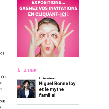
v de
À LA UNE
ulées
de
es
nous
e