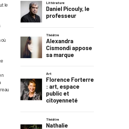
ut le
s
 où
ce
en
a
rreau