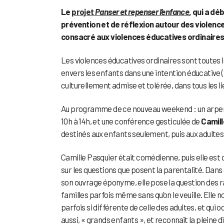
Le
projet
Panser et repenser l’enfance
, qui a dé
prévention et de réflexion autour des violence
consacré aux violences éducatives ordinaires
Les violences éducatives ordinaires sont toutes l
envers les enfants dans une intention éducative (p
culturellement admise et tolérée, dans tous les lie
Au programme de ce nouveau weekend : un arpent
10h à 14h, et une conférence gesticulée de
Camill
destinés aux enfants seulement, puis aux adultes
Camille Pasquier était comédienne, puis elle es
sur les questions que posent la parentalité. Dans 
son ouvrage éponyme, elle pose la question des r
familles parfois même sans qu’on le veuille. Elle 
parfois si différente de celle des adultes, et qu
aussi, « grands enfants », et reconnaît la pleine