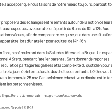
ite à accepter que nous faisons de notre mieux, toujours, partout, to
 proposera des échanges entre enfants autour de la notion de leur
 pas respectés, avec un atelier à partir de 8 ans, de 10h à 12h. Aux
tuations vécues, afin de comprendre ce qui se joue dans une situation
pparaître, lors d’un atelier pour adultes, de 14h-16h.
 libre, se dérouleront dans la Salle des fêtes de La Brigue. Un espa
ionnel
A Stera
, pendant l’atelier parental. Sans donner de réponses
 recul et de partager les galères et la complexité du quotidien pour 
ntre la journée internationale des droits des enfants, le 20 nov, et l
 aux femmes, le 25 nov. Car la violence éducative ordinaire est le te
oient les personnes visées.
 La Brigue. Rens : actanonverba.fr – instagram.com/acta.non.verba
x quand j’te parle !
© DR 3