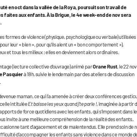
buté en oct dans la vallée de la Roya, poursuit son travail de
s faites aux enfants. À la Brigue, le 4e week-end de nov sera
.
es formes de violence (physique, psychologique ou verbale) utilisées
our leur « bien », pour qu’ils aient un « bon comportement »),
ux et tous les milieux ; elles en deviennent alors ordinaires.
age (lecture collective d’ouvrage) animé par
Orane Rust
, le 22 no
e Pasquier
à 18h, suivie le lendemain par des ateliers de discussion
.
t devenue maman, ce qui l’a amenée à créer deux conférences gestic
celle intitulée
Et baisse les yeux quand j’te parle !
, imaginée à partir 
apports de force quotidiens avec les enfants, qui s’imposent dans l
nous invite à une meilleure compréhension de la réalité des enfants,
i occasionne tant d’agacement et de malentendus. Elle prend soin de 
 difficulté d’accompagner les enfants sans violence dans ce monde d