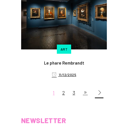
ART
Le phare Rembrandt
11/12/2025
1
2
3
NEWSLETTER