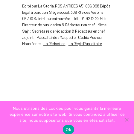
Edité par La Storia. RCS ANTIBES 451 886 998 Dépôt
légal à parution. Siège social, 306 Rte des Vespins
06700 Saint-Laurent-du-Var – Tél : 04 92 12 22 50 ;
Directeur de publication & Rédacteur en chef : Michel
Sajn ; Secrétaire de rédaction & Rédacteur en chef
adjoint : Pascal Linte ; Maquette : Cédric Pucheu.
Nous écrire :
La Rédaction
–
La Régie Publicitaire
Nous utilisons des cookies pour vous garantir la meilleure
expérience sur notre site web. Si vous continuez à utiliser ce
site, nous supposerons que vous en êtes satisfait.
Ok
© COPYRIGHT
LA STRADA