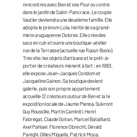
rencontres avec Ben et ses
Pour ou contre
dans le jardin de Saint-Pancrace. Le couple
Vautier deviendra une deuxième famille. Elle
adopte le prénom Lola, hérité de sa grand-
mère uruguayenne Dolores. Elle crée des
sacs en cuir et ouvre une boutique-atelier
rue de la Terrasse (actuelle rue Raoul-Bosio).
Très vite, les objets d’artisans et le prêt-à-
porter de créateurs mènent à l’art : en 1983,
elle expose Jean-Jacques Condom et
Jacqueline Gainon. Sa boutique devient
galerie, puis son propre appartement
accueille
12 créateurs autour de Ben
et la 1e
exposition locale de Jaume Plensa. Suivront
Guy Roussille, Martin Caminiti, Henri
Fabrégat, Claude Goiran, Marcel Bataillard,
Axel Pahlavi, Florence Obrecht, Gérald
Panighi, Gilles Miquelis, Patrick Moya,