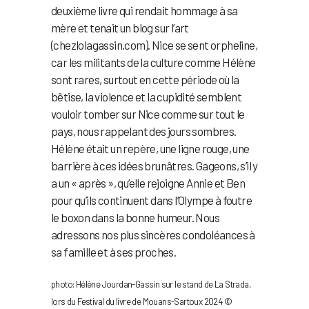
deuxième livre qui rendait hommage à sa
mère et tenait un blog sur l’art
(chezlolagassin.com). Nice se sent orpheline,
car les militants de la culture comme Hélène
sont rares, surtout en cette période où la
bêtise, la violence et la cupidité semblent
vouloir tomber sur Nice comme sur tout le
pays, nous rappelant des jours sombres.
Hélène était un repère, une ligne rouge, une
barrière à ces idées brunâtres. Gageons, s’il y
a un « après », qu’elle rejoigne Annie et Ben
pour qu’ils continuent dans l’Olympe à foutre
le boxon dans la bonne humeur. Nous
adressons nos plus sincères condoléances à
sa famille et à ses proches.
photo: Hélène Jourdan-Gassin sur le stand de La Strada,
lors du Festival du livre de Mouans-Sartoux 2024 ©