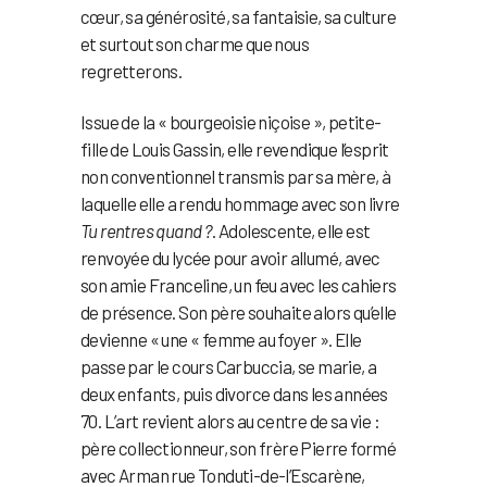
cœur, sa générosité, sa fantaisie, sa culture
et surtout son charme que nous
regretterons.
Issue de la « bourgeoisie niçoise », petite-
fille de Louis Gassin, elle revendique l’esprit
non conventionnel transmis par sa mère, à
laquelle elle a rendu hommage avec son livre
Tu rentres quand ?
. Adolescente, elle est
renvoyée du lycée pour avoir allumé, avec
son amie Franceline, un feu avec les cahiers
de présence. Son père souhaite alors qu’elle
devienne « une « femme au foyer ». Elle
passe par le cours Carbuccia, se marie, a
deux enfants, puis divorce dans les années
70. L’art revient alors au centre de sa vie :
père collectionneur, son frère Pierre formé
avec Arman rue Tonduti-de-l’Escarène,