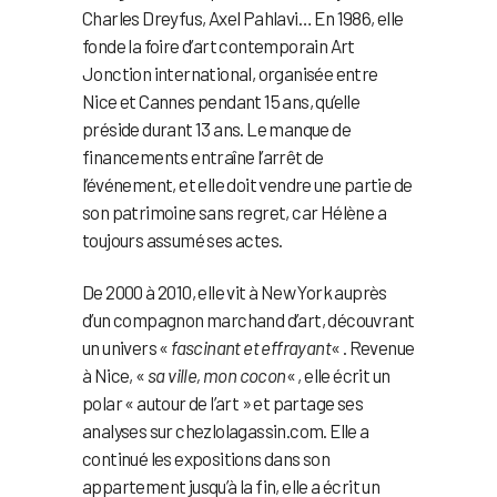
Charles Dreyfus, Axel Pahlavi… En 1986, elle
fonde la foire d’art contemporain Art
Jonction international, organisée entre
Nice et Cannes pendant 15 ans, qu’elle
préside durant 13 ans. Le manque de
financements entraîne l’arrêt de
l’événement, et elle doit vendre une partie de
son patrimoine sans regret, car Hélène a
toujours assumé ses actes.
De 2000 à 2010, elle vit à New York auprès
d’un compagnon marchand d’art, découvrant
un univers «
fascinant et effrayant
« . Revenue
à Nice, «
sa ville, mon cocon
« , elle écrit un
polar « autour de l’art » et partage ses
analyses sur chezlolagassin.com. Elle a
continué les expositions dans son
appartement jusqu’à la fin, elle a écrit un