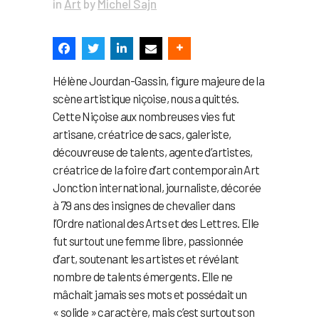
in
Art
by
Michel Sajn
Hélène Jourdan-Gassin, figure majeure de la
scène artistique niçoise, nous a quittés.
Cette Niçoise aux nombreuses vies fut
artisane, créatrice de sacs, galeriste,
découvreuse de talents, agente d’artistes,
créatrice de la foire d’art contemporain Art
Jonction international, journaliste, décorée
à 79 ans des insignes de chevalier dans
l’Ordre national des Arts et des Lettres. Elle
fut surtout une femme libre, passionnée
d’art, soutenant les artistes et révélant
nombre de talents émergents. Elle ne
mâchait jamais ses mots et possédait un
« solide » caractère, mais c’est surtout son