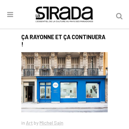
ÇA RAYONNE ET ÇA CONTINUERA
!
in
Art
by
Michel Sajn