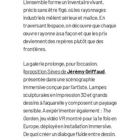
L’ensemble forme un inventaire vivant,
précis sans être figé, où les rayonnages
industriels mêlent sérieux et malice. En
traversant l’espace, on découvre que chaque
œuvre rayonne à sa façon et que les prix
deviennent des repères plutôt que des
frontières.
La galerie prolonge, pour l’occasion,
l’
exposition
Sèves
de
Jérémy Griffaud
,
présentée dans une scénographie
immersive conçue par l’artiste. Lampes
sculpturales en impression 3D et grands
dessins à l’aquarelle y composent un paysage
sensible. A expérimenter également :
The
Garden
, jeu vidéo VR montré pour la 1e fois en
Europe, déployé en installation immersive.
De quoi créer un dialogue fluide entre dessin,