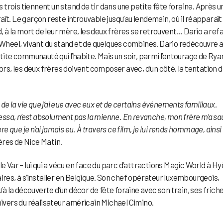
s trois tiennent un stand de tir dans une petite fête foraine. Après u
ît. Le garçon reste introuvable jusqu’au lendemain, où il réapparaît
d, à la mort de leur mère, les deux frères se retrouvent… Dario a refa
s Wheel, vivant du stand et de quelques combines. Dario redécouvre a
tite communauté qui l’habite. Mais un soir, parmi l’entourage de Ryan,
ors, les deux frères doivent composer avec, d’un côté, la tentation d
 de la vie que j’ai eue avec eux et de certains événements familiaux.
 Bessa, n’est absolument pas la mienne. En revanche, mon frère m’a s
re que je n’ai jamais eu. À travers ce film, je lui rends hommage, ainsi 
ères de Nice Matin.
e Var – lui qui a vécu en face du parc d’attractions Magic World à H
ires, à s’installer en Belgique. Son chef opérateur luxembourgeois,
u’à la découverte d’un décor de fête foraine avec son train, ses friche
nivers du réalisateur américain Michael Cimino.