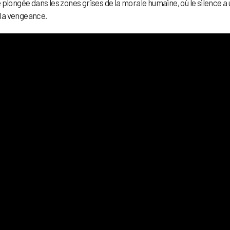
 plongée dans les zones grises de la morale humaine, où le silence a 
à la vengeance.