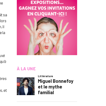
ne
it sa
lors
 il
e la
auvé
qu’à
À LA UNE
yères
s, et