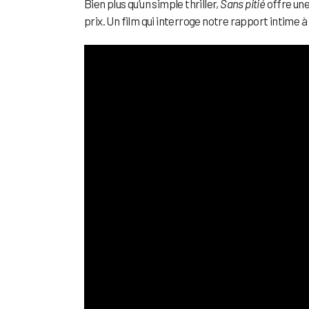
Bien plus qu’un simple thriller,
Sans pitié
offre une
prix. Un film qui interroge notre rapport intime 