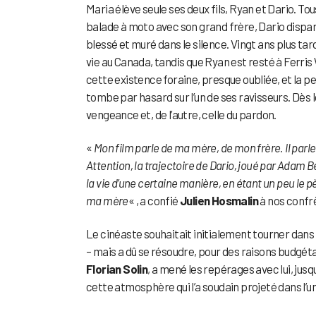
Maria élève seule ses deux fils, Ryan et Dario. Tou
balade à moto avec son grand frère, Dario dispara
blessé et muré dans le silence. Vingt ans plus tar
vie au Canada, tandis que Ryan est resté à Ferri
cette existence foraine, presque oubliée, et la pe
tombe par hasard sur l’un de ses ravisseurs. Dès l
vengeance et, de l’autre, celle du pardon.
«
Mon film parle de ma mère, de mon frère. Il parle
Attention, la trajectoire de Dario, joué par Adam
la vie d’une certaine manière, en étant un peu le pè
ma mère
« , a confié
Julien Hosmalin
à nos confr
Le cinéaste souhaitait initialement tourner dans l
– mais a dû se résoudre, pour des raisons budgéta
Florian Solin
, a mené les repérages avec lui, jusq
cette atmosphère qui l’a soudain projeté dans l’u