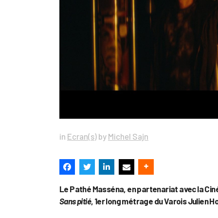
in
Ecran(s)
by
Michel Sajn
Le Pathé Masséna, en partenariat avec la Cin
Sans pitié
, 1er long métrage du Varois Julien H