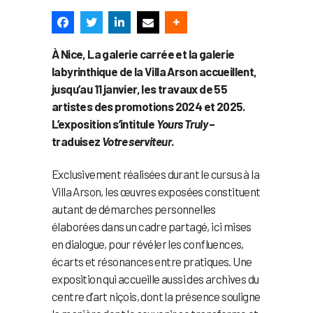
À Nice, La galerie carrée et la galerie
labyrinthique de la Villa Arson accueillent,
jusqu’au 11 janvier, les travaux de 55
artistes des promotions 2024 et 2025.
L’exposition s’intitule
Yours Truly
–
traduisez
Votre serviteur
.
Exclusivement réalisées durant le cursus à la
Villa Arson, les œuvres exposées constituent
autant de démarches personnelles
élaborées dans un cadre partagé, ici mises
en dialogue, pour révéler les confluences,
écarts et résonances entre pratiques. Une
exposition qui accueille aussi des archives du
centre d’art niçois, dont la présence souligne