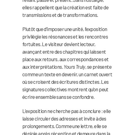
elles rappellent que la création est faite de
transmissions et de transformations.
Plutôt que d’imposer une unité, l’exposition
privilégie les résonances et les rencontres
fortuites. Le visiteur devient lecteur,
avançant entre des chapitres qui laissent
place aux retours, aux correspondances et
aux interprétations.
Yours Truly
, se présente
comme un texte en devenir, un carnet ouvert
où se croisent des écritures distinctes. Les
signatures collectives montrent qu’on peut
écrire ensemble sans se confondre.
L’exposition ne cherche pas à conclure : elle
laisse circuler des adresses et invite à des
prolongements. Comme une lettre, elle se
déploie après réception et demeure dans la