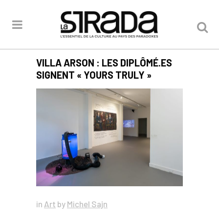
VILLA ARSON : LES DIPLÔMÉ.ES
SIGNENT « YOURS TRULY »
in
Art
by
Michel Sajn