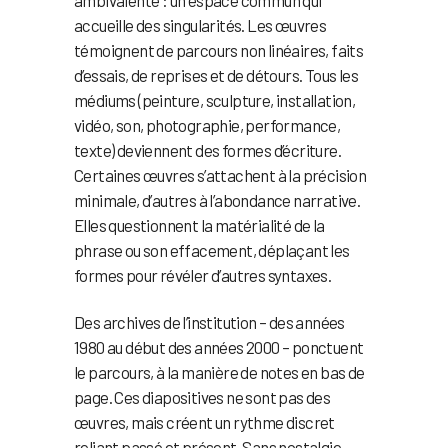
ambivalente : un espace commun qui
accueille des singularités. Les œuvres
témoignent de parcours non linéaires, faits
d’essais, de reprises et de détours. Tous les
médiums (peinture, sculpture, installation,
vidéo, son, photographie, performance,
texte) deviennent des formes d’écriture.
Certaines œuvres s’attachent à la précision
minimale, d’autres à l’abondance narrative.
Elles questionnent la matérialité de la
phrase ou son effacement, déplaçant les
formes pour révéler d’autres syntaxes.
Des archives de l’institution – des années
1980 au début des années 2000 – ponctuent
le parcours, à la manière de notes en bas de
page. Ces diapositives ne sont pas des
œuvres, mais créent un rythme discret
reliant passé et présent. Sans nostalgie,