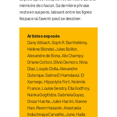
mémoire de chacun. Sa dernière phrase
reste en suspens, laissant entre les lignes
l’espace où l’avenir peut se dessiner.
Artistes exposés
Dany Albiach, Soph R. Barthélémy,
Hélène Blondel, Jules Boillot,
Alexandre de Bona, Alix Champy,
Oriane Cotton, Silvio Demoro, Nina
Diaz, Loupio Dolla, Alexandre
Duterque, Salma El Hamdaoui, El
Xarnego, Hippolyte Fort, Noémie
France, Louise Gendry, Ella Godfroy,
Nanka Gogitidze, Gabriela Guyez,
Onsar Hache, Jules Hacini, Xianne
Han, Reem Hasanin, Anastasia
Induchnaya Carvalho, June, Halla