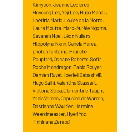
Kimyoon, Jeanne Leclercq,
Hoyoung Lee, Yeji Lee, Hugo Mandil,
Laetitia Marie, Louise de la Motte,
Laura Moutte, Marc-Aurèle Ngoma,
Savanah Noel, Léon Nullans,
Hippolyne Nxnn, Canela Perea,
photon fantôme, Prunelle
Pouplard, Océane Roberts, Sofia
Rocha Mondragon, Pablo Rouyer,
Damien Ruvet, Iberieli Sabashvili,
Hugo Salhi, Valentine Stassart,
Victoria Stipa, Clémentine Taupin,
Yanis Vilmen, Capucine de Warren,
Bastienne Waultier, Hermine
Weerdmeester, Hyeri Yoo,
Tinhinane Zeraoui.