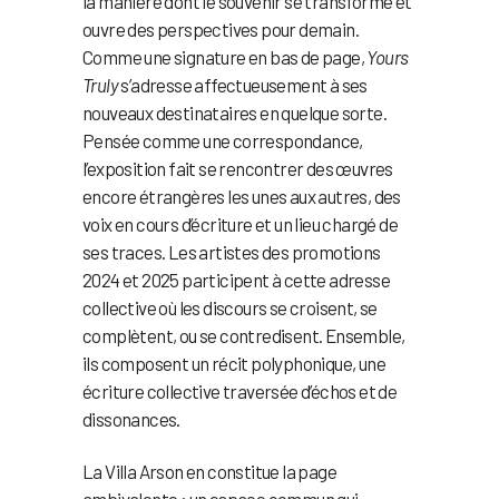
la manière dont le souvenir se transforme et
ouvre des perspectives pour demain.
Comme une signature en bas de page,
Yours
Truly
s’adresse affectueusement à ses
nouveaux destinataires en quelque sorte.
Pensée comme une correspondance,
l’exposition fait se rencontrer des œuvres
encore étrangères les unes aux autres, des
voix en cours d’écriture et un lieu chargé de
ses traces. Les artistes des promotions
2024 et 2025 participent à cette adresse
collective où les discours se croisent, se
complètent, ou se contredisent. Ensemble,
ils composent un récit polyphonique, une
écriture collective traversée d’échos et de
dissonances.
La Villa Arson en constitue la page