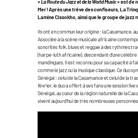
«
La Route du Jazz et de la World Music
» est de 
Mer ! Après une trêve des confiseurs, La Trinq
Lamine Cissokho, ainsi que le groupe de jazz
Ils ont en commun leur origine : la Casamance, a
Associée à la scène musicale africaine contempor
sonorités folk, blues et reggae à des rythmes tra
(harpe-luth africaine), descendant d’une célèbre 
mandingues. Il est reconnu pour sa capacité à f
comme le jazz ou la musique classique. Ce duo sy
Sénégal : celui de la Casamance et celui de la tr
février, le duo a offert à ses fans une session live
Sénégal, au cœur de la région naturelle de la Cas
vivent aujourd’hui de très nombreuses personnes