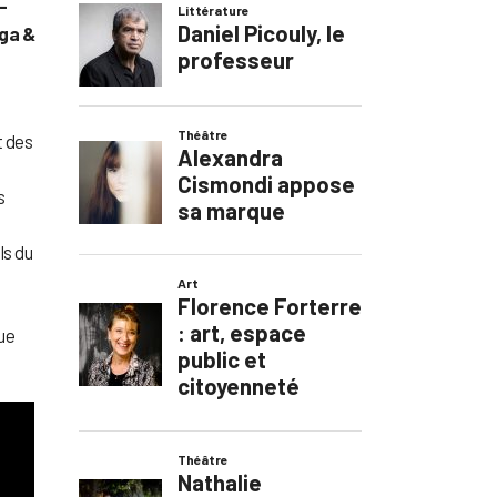
-
iga &
t des
s
ls du
ue