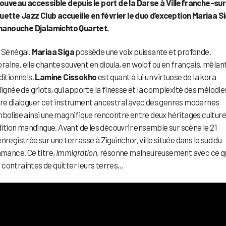
nouveau accessible depuis le port de la Darse à Villefranche-sur
uette Jazz Club accueille en février le duo d’exception Mariaa S
 manouche Djalamichto Quartet.
u Sénégal.
Mariaa Siga
possède une voix puissante et profonde.
aine, elle chante souvent en dioula, en wolof ou en français, mêlan
ditionnels.
Lamine Cissokho
est quant à lui un virtuose de la kora
lignée de griots, qui apporte la finesse et la complexité des mélodie
aire dialoguer cet instrument ancestral avec des genres modernes
mbolise ainsi une magnifique rencontre entre deux héritages culture
adition mandingue. Avant de les découvrir ensemble sur scène le 21
 enregistrée sur une terrasse à Ziguinchor, ville située dans le sud du
amance. Ce titre,
Immigration
, résonne malheureusement avec ce q
 contraintes de quitter leurs terres…