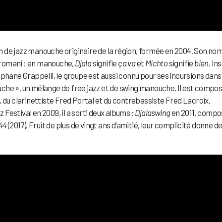
 de jazz manouche originaire de la région, formée en 2004. Son nom
gue romani : en manouche,
Djala
signifie
ça va
et
Michto
signifie
bien
. In
phane Grappelli, le groupe est aussi connu pour ses incursions dans 
nouche », un mélange de free jazz et de swing manouche. Il est compo
 du clarinettiste Fred Portal et du contrebassiste Fred Lacroix.
estival en 2009, il a sorti deux albums :
Djalaswing
en 2011, compo
44
(2017). Fruit de plus de vingt ans d’amitié, leur complicité donne d