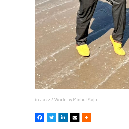
in
Jazz / World
by
Michel Sajn