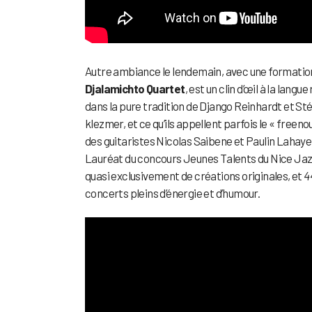
Autre ambiance le lendemain, avec une formation
Djalamichto Quartet
, est un clin d’œil à la lan
dans la pure tradition de Django Reinhardt et Sté
klezmer, et ce qu’ils appellent parfois le « free
des guitaristes Nicolas Saibene et Paulin Lahaye,
Lauréat du concours Jeunes Talents du Nice Jazz F
quasi exclusivement de créations originales, et
4
concerts pleins d’énergie et d’humour.