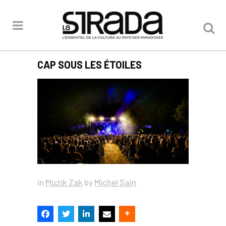
CAP SOUS LES ÉTOILES
in
Muzik Zak
by
Michel Sajn