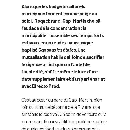
Alors que les budgets culturels
municipaux fondent comme neige au
soleil, Roquebrune-Cap-Martin choisit
l’audace de la concentration : la
municipalité rassemble ses temps forts
estivaux en un rendez-vous unique
baptisé
Cap sous les étoiles
. Une
mutualisation habile qui, loin de sacrifier
l’exigence artistique sur l’autel de
l’austérité, s’offre même le luxe d’une
date supplémentaire et d’un partenariat
avec Directo Prod.
C’est au cœur du parc du Cap-Martin, bien
loin du tumulte bétonné de la Riviera, que
s’installe le festival. Un écrin de verdure où la
promesse de convivialité se prolonge autour
de quelques food trucks soigneusement