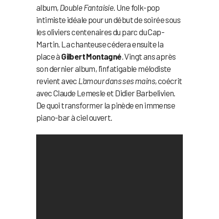
album,
Double Fantaisie
. Une folk-pop
intimiste idéale pour un début de soirée sous
les oliviers centenaires du parc du Cap-
Martin. La chanteuse cédera ensuite la
place à
Gilbert Montagné
. Vingt ans après
son dernier album, l’infatigable mélodiste
revient avec
L’amour dans ses mains
, coécrit
avec Claude Lemesle et Didier Barbelivien.
De quoi transformer la pinède en immense
piano-bar à ciel ouvert.