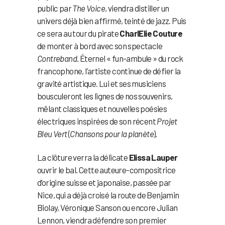
public par
The Voice
, viendra distiller un
univers déjà bien affirmé, teinté de jazz. Puis
ce sera au tour du pirate
CharlElie Couture
de monter à bord avec son spectacle
Contreband
. Éternel « fun-ambule » du rock
francophone, l’artiste continue de défier la
gravité artistique. Lui et ses musiciens
bousculeront les lignes de nos souvenirs,
mêlant classiques et nouvelles poésies
électriques inspirées de son récent
Projet
Bleu Vert
(
Chansons pour la planète
).
La clôture verra la délicate
Elissa Lauper
ouvrir le bal. Cette auteure-compositrice
d’origine suisse et japonaise, passée par
Nice, qui a déjà croisé la route de Benjamin
Biolay, Véronique Sanson ou encore Julian
Lennon, viendra défendre son premier