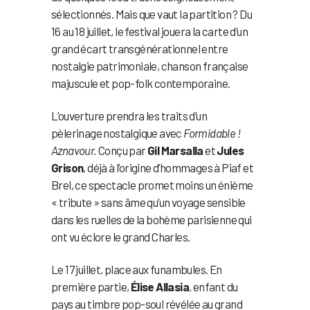
sélectionnés. Mais que vaut la partition ? Du
16 au 18 juillet, le festival jouera la carte d’un
grand écart transgénérationnel entre
nostalgie patrimoniale, chanson française
majuscule et pop-folk contemporaine.
L’ouverture prendra les traits d’un
pèlerinage nostalgique avec
Formidable !
Aznavour.
Conçu par
Gil Marsalla
et
Jules
Grison
, déjà à l’origine d’hommages à Piaf et
Brel, ce spectacle promet moins un énième
« tribute » sans âme qu’un voyage sensible
dans les ruelles de la bohème parisienne qui
ont vu éclore le grand Charles.
Le 17 juillet, place aux funambules. En
première partie,
Élise Allasia
, enfant du
pays au timbre pop-soul révélée au grand