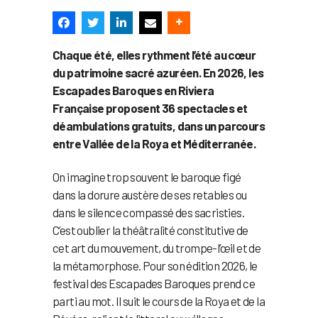
Chaque été, elles rythment l’été au cœur
du patrimoine sacré azuréen. En 2026, les
Escapades Baroques en Riviera
Française proposent 36 spectacles et
déambulations gratuits, dans un parcours
entre Vallée de la Roya et Méditerranée.
On imagine trop souvent le baroque figé
dans la dorure austère de ses retables ou
dans le silence compassé des sacristies.
C’est oublier la théâtralité constitutive de
cet art du mouvement, du trompe-l’œil et de
la métamorphose. Pour son édition 2026, le
festival des Escapades Baroques prend ce
parti au mot. Il suit le cours de la Roya et de la