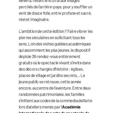
Bévéra, reliant le littoral aux villages
perchés de l’arrière-pays, pour y souffler un
vent de douce folie, entre profane et sacré,
réel et imaginaire.
L’ambition de cette édition ? Faire vibrer les
pierres séculaires en sollicitant tous les
sens. Loin des visites guidées académiques
qui assomment les plus jeunes, le dispositif
déploie 36 rendez-vous entièrement
gratuits où le spectacle vivant s’invite dans
des décors chargés d’histoire : églises,
places de village et jardins secrets… Le
jeune public se retrouve, cette année
encore, au centre de l’aventure. Entre deux
randonnées patrimoniales, les familles
s’initient aux codes de la commedia dell’arte
lors d’ateliers menés par l’
Académie
internationale des arts du spectacle de