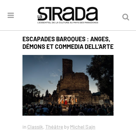
ESCAPADES BAROQUES : ANGES,
DÉMONS ET COMMEDIA DELL’ARTE
in
Classik
,
Théâtre
by
Michel Sajn