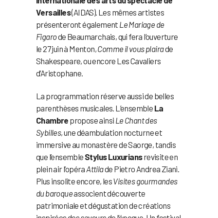
Versailles
(AIDAS). Les mêmes artistes
présenteront également
Le Mariage de
Figaro
de Beaumarchais, qui fera l’ouverture
le 27 juin à Menton,
Comme il vous plaira
de
Shakespeare, ou encore Les Cavaliers
d’Aristophane.
La programmation réserve aussi de belles
parenthèses musicales. L’ensemble
La
Chambre
propose ainsi
Le Chant des
Sybilles
, une déambulation nocturne et
immersive au monastère de Saorge, tandis
que l’ensemble
Stylus Luxurians
revisite en
plein air l’opéra
Attila
de Pietro Andrea Ziani.
Plus insolite encore, les
Visites gourmandes
du baroque
associent découverte
patrimoniale et dégustation de créations
inspirées des saveurs de l’époque. Un festival