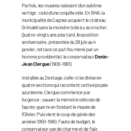
Parfois, les musées naissent d’un sublime
vertige : celui d’une coquille vide. En 1946, la
municipalité de Cagnes acquiert le château
Grimaldi sans la moindre toile à y accrocher.
Quatre-vingts ans plus tard, l’exposition
anniversaire, présentée du 28 juin au 4
janvier, retrace ce pari fou mené par un
homme providentiel, le conservateur
Denis-
Jean Clergue
(1906-1981).
Installée au 2e étage, celle-ci se divise en
quatre sections qui racontent cette épopée
azuréenne. Clergue commence par
l’urgence : sauver la mémoire oléicole de
l’après-guerre en fondant le musée de
l’Olivier. Puis vient le coup de génie des
années 1950-1960. Faute de budget, le
conservateur use de charme et de flair,