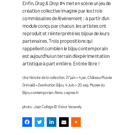
Enfin,
Drag & Drop #4
met en scène un jeu de
création collective imaginé par les trois
commissaires de l’événement : à partir d’un
module conçu par chacun, les artistes ont
reproduit et réinterprété les bijoux de leurs
partenaires. Trois propositions qui
rappellent combien le bijou contemporain
est aujourd’hui un terrain d’expérimentation
artistique à part entière. Entrée libre !
Une histoire de la collection
, 27 juin > 4 jan, Château-Musée
Grimaldi •
Destination Bijou
, 4 Juin > 20 sep, Musée du
Bijou contemporain. Rens: cagnes.fr
photo :
Jazz Collage
© Victor Vasarely