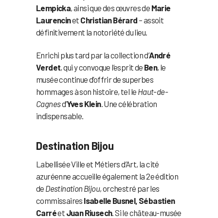
Lempicka
, ainsi que des œuvres de
Marie
Laurencin
et
Christian Bérard
– assoit
définitivement la notoriété du lieu.
Enrichi plus tard par la collection d’
André
Verdet
, qui y convoque l’esprit de
Ben
, le
musée continue d’offrir de superbes
hommages à son histoire, tel le
Haut-de-
Cagnes
d’
Yves Klein
. Une célébration
indispensable.
Destination Bijou
Labellisée Ville et Métiers d’Art, la cité
azuréenne accueille également la 2e édition
de
Destination Bijou
, orchestré par les
commissaires
Isabelle Busnel, Sébastien
Carré
et
Juan Riusech
. Si le château-musée