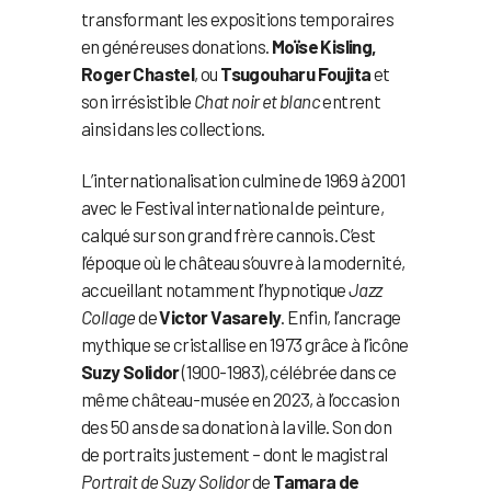
transformant les expositions temporaires
en généreuses donations.
Moïse Kisling,
Roger Chastel
, ou
Tsugouharu Foujita
et
son irrésistible
Chat noir et blanc
entrent
ainsi dans les collections.
L’internationalisation culmine de 1969 à 2001
avec le Festival international de peinture,
calqué sur son grand frère cannois. C’est
l’époque où le château s’ouvre à la modernité,
accueillant notamment l’hypnotique
Jazz
Collage
de
Victor Vasarely
. Enfin, l’ancrage
mythique se cristallise en 1973 grâce à l’icône
Suzy Solidor
(1900-1983), célébrée dans ce
même château-musée en 2023, à l’occasion
des 50 ans de sa donation à la ville. Son don
de portraits justement – dont le magistral
Portrait de Suzy Solidor
de
Tamara de