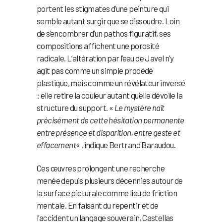
portent les stigmates d’une peinture qui
semble autant surgir que se dissoudre. Loin
de s’encombrer d’un pathos figuratif, ses
compositions affichent une porosité
radicale. L’altération par l’eau de Javel n’y
agit pas comme un simple procédé
plastique, mais comme un révélateur inversé
: elle retire la couleur autant qu’elle dévoile la
structure du support. «
Le mystère naît
précisément de cette hésitation permanente
entre présence et disparition, entre geste et
effacement
« , indique Bertrand Baraudou.
Ces œuvres prolongent une recherche
menée depuis plusieurs décennies autour de
la surface picturale comme lieu de friction
mentale. En faisant du repentir et de
l’accident un langage souverain, Castellas