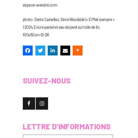
espace-avendre.com
photo : Denis Castellas, Série
Woodside
(« El Met siempre «
) 2024, Encre pastel et eau de javel sur toile de lin,
100x110cm © DR
SUIVEZ-NOUS
LETTRE D’INFORMATIONS