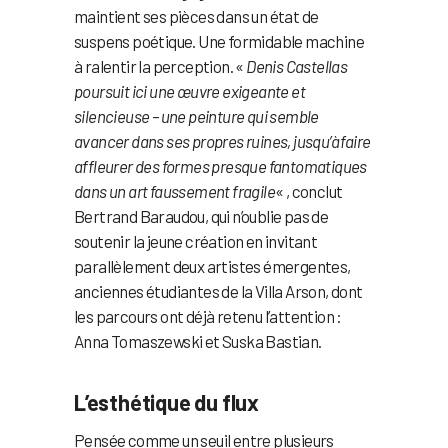
maintient ses pièces dans un état de
suspens poétique. Une formidable machine
à ralentir la perception. «
Denis Castellas
poursuit ici une œuvre exigeante et
silencieuse – une peinture qui semble
avancer dans ses propres ruines, jusqu’à faire
affleurer des formes presque fantomatiques
dans un art faussement fragile
« , conclut
Bertrand Baraudou, qui n’oublie pas de
soutenir la jeune création en invitant
parallèlement deux artistes émergentes,
anciennes étudiantes de la Villa Arson, dont
les parcours ont déjà retenu l’attention :
Anna Tomaszewski et Suska Bastian.
L’esthétique du flux
Pensée comme un seuil entre plusieurs