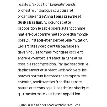
réalités, l’exposition
Liminal Grounds
orchestre un dialogue sculptural et
organique entre
Anna Tomaszewski
et
Suska Bastian
. Au cœur de cette
proposition, le sable opère autant comme
matière que comme métaphore d’un monde
poreux, instable et en perpétuelle mutation.
Les artistes y déploient un paysage en
devenir où les formes hybridées oscillent
entre le vivant et l’artefact, la ruine et sa
possible recomposition. Par la dissection, le
déplacement et la réactivation d’objets, les
œuvres portent les traces de temporalités
enfouies, abolissant les frontières entre
nature et technologie. Une friction plastique
qui transforme le vestige en apparition.
16 juin > 18 sep, Galerie Espace à vendre, Nice. Rens: