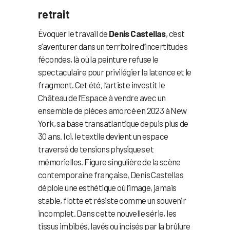
retrait
Évoquer le travail de
Denis Castellas
, c’est
s’aventurer dans un territoire d’incertitudes
fécondes, là où la peinture refuse le
spectaculaire pour privilégier la latence et le
fragment. Cet été, l’artiste investit le
Château de l’Espace à vendre avec un
ensemble de pièces amorcé en 2023 à New
York, sa base transatlantique depuis plus de
30 ans. Ici, le textile devient un espace
traversé de tensions physiques et
mémorielles. Figure singulière de la scène
contemporaine française, Denis Castellas
déploie une esthétique où l’image, jamais
stable, flotte et résiste comme un souvenir
incomplet. Dans cette nouvelle série, les
tissus imbibés, lavés ou incisés par la brûlure