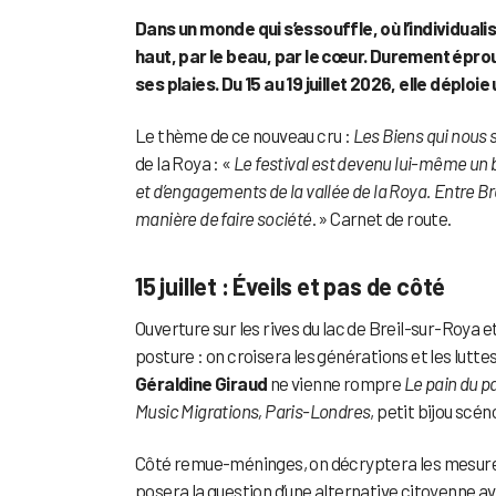
Dans un monde qui s’essouffle, où l’individualis
haut, par le beau, par le cœur. Durement épro
ses plaies. Du 15 au 19 juillet 2026, elle déplo
Le thème de ce nouveau cru :
Les Biens qui nou
de la Roya : «
Le festival est devenu lui-même un b
et d’engagements de la vallée de la Roya. Entre B
manière de faire société
. » Carnet de route.
15 juillet : Éveils et pas de côté
Ouverture sur les rives du lac de Breil-sur-Roya et
posture : on croisera les générations et les lutt
Géraldine Giraud
ne vienne rompre
Le pain du p
Music Migrations, Paris-Londres
, petit bijou sc
Côté remue-méninges, on décryptera les mesure
posera la question d’une alternative citoyenne av