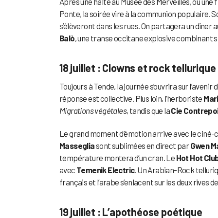
Après une halte au Musée des Merveilles, ou une 
Ponte, la soirée vire à la communion populaire. Sou
s’élèveront dans les rues. On partagera un dîner a
Balò
, une transe occitane explosive combinant sk
18 juillet : Clowns et rock tellurique
Toujours à Tende, la journée s’ouvrira sur l’avenir 
réponse est collective. Plus loin, l’herboriste
Mar
Migrations végétales
, tandis que la
Cie Contrepo
Le grand moment d’émotion arrive avec le ciné
Masseglia
sont sublimées en direct par
Gwen Ma
température montera d’un cran. Le
Hot Hot Clu
avec
Temenik Electric
. Un Arabian-Rock telluri
français et l’arabe s’enlacent sur les deux rives d
19 juillet : L’apothéose poétique