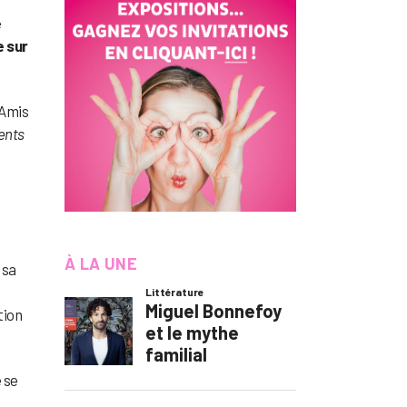
e
e sur
 Amis
lents
À LA UNE
 sa
tion
e se