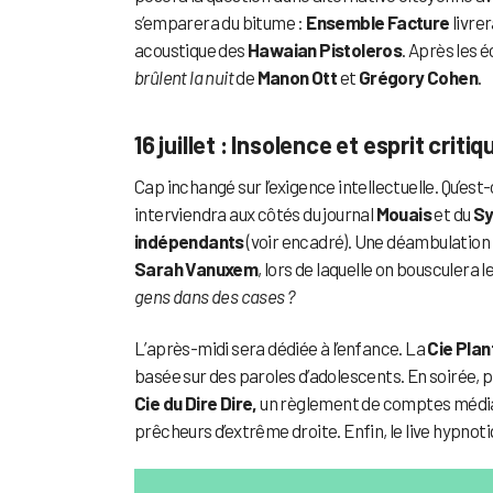
s’emparera du bitume :
Ensemble Facture
livre
acoustique des
Hawaian Pistoleros
. Après les é
brûlent la nuit
de
Manon Ott
et
Grégory Cohen
.
16 juillet : Insolence et esprit criti
Cap inchangé sur l’exigence intellectuelle. Qu’e
interviendra aux côtés du journal
Mouais
et du
Sy
indépendants
(voir encadré). Une déambulation
Sarah Vanuxem
, lors de laquelle on bousculera 
gens dans des cases ?
L’après-midi sera dédiée à l’enfance. La
Cie Pla
basée sur des paroles d’adolescents. En soirée, p
Cie du Dire Dire,
un règlement de comptes média
prêcheurs d’extrême droite. Enfin, le live hypnoti