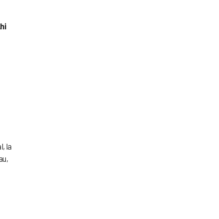
s
hi
, la
au,