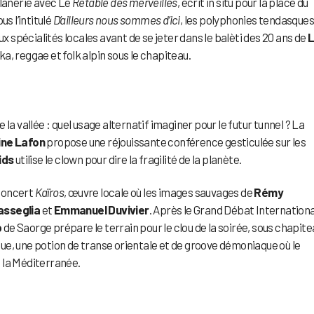
flânerie avec Le
Retable des merveilles
, écrit in situ pour la place du
s l’intitulé
D’ailleurs nous sommes d’ici
, les polyphonies tendasque
ux spécialités locales avant de se jeter dans le balèti des 20 ans de
L
a, reggae et folk alpin sous le chapiteau.
de la vallée : quel usage alternatif imaginer pour le futur tunnel ? La
ine Lafon
propose une réjouissante conférence gesticulée sur les
ids
utilise le clown pour dire la fragilité de la planète.
-concert
Kaïros
, œuvre locale où les images sauvages de
Rémy
sseglia
et
Emmanuel Duvivier
. Après le Grand Débat International
b
de Saorge prépare le terrain pour le clou de la soirée, sous chapite
que, une potion de transe orientale et de groove démoniaque où le
e la Méditerranée.