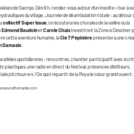
aises de Saorge. Dès 9 h, rendez-vous autour d’un insolite « bar à e
hydrauliques du village. Journée de déambulation totale : au détour 
u
collectif Super Issue
, on écoutera les chorales de la vallée ou la
s
Edmond Baudoin
et
Carole Chaix
investiront la Zone à Dessiner 
re cette aventure humaine, la
Cie 7 Pépinière
présentera une créa
in Damasio
.
arallèles quotidiennes : rencontres, chantier participatif avec écrit
ts plastiques, une radio en direct du festival, présences d’éditeurs,
le pitchoun·e·s ! De quoi repartir de la Roya le cœur grand ouvert.
ns: passeursdhumanite.com