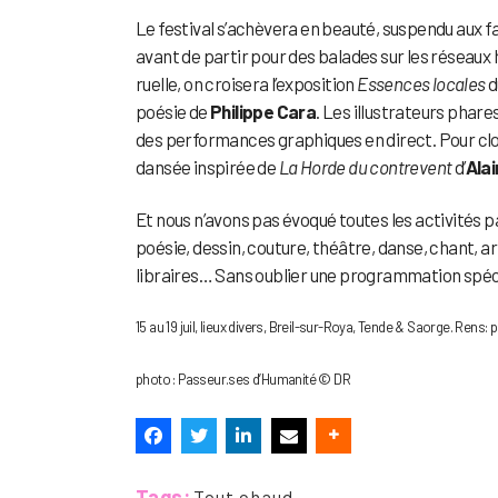
Le festival s’achèvera en beauté, suspendu aux fal
avant de partir pour des balades sur les réseaux 
ruelle, on croisera l’exposition
Essences locales
d
poésie de
Philippe Cara
. Les illustrateurs phare
des performances graphiques en direct. Pour clo
dansée inspirée de
La Horde du contrevent
d’
Ala
Et nous n’avons pas évoqué toutes les activités p
poésie, dessin, couture, théâtre, danse, chant, ar
libraires… Sans oublier une programmation spécia
15 au 19 juil, lieux divers, Breil-sur-Roya, Tende & Saorge. Re
photo : Passeur.ses d’Humanité © DR
Tags:
Tout chaud