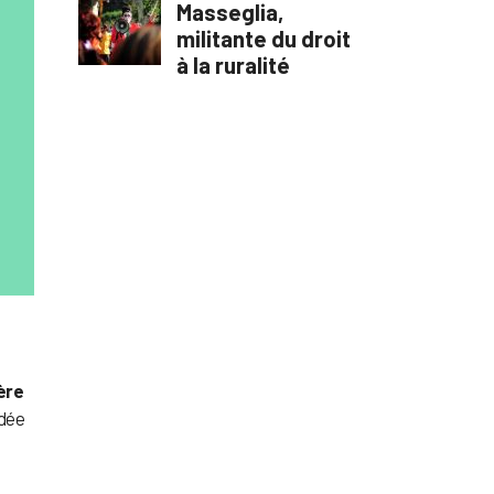
ère
idée