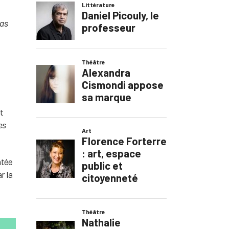
as
t
es
ntée
r la