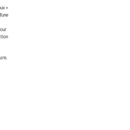
aux »
d’une
pour
tion
ure,