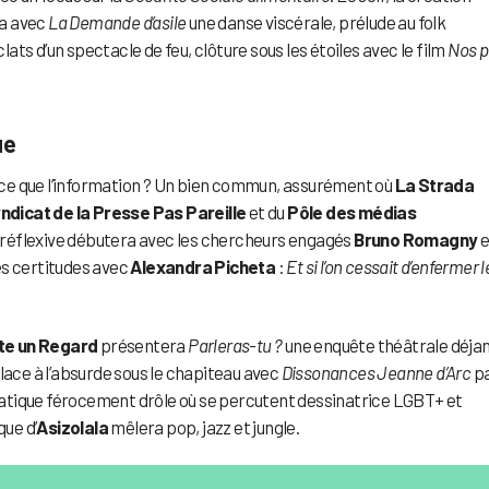
ra avec
La Demande d’asile
une danse viscérale, prélude au folk
clats d’un spectacle de feu, clôture sous les étoiles avec le film
Nos p
que
st-ce que l’information ? Un bien commun, assurément où
La Strada
ndicat de la Presse Pas Pareille
et du
Pôle des médias
 réflexive débutera avec les chercheurs engagés
Bruno Romagny
e
les certitudes avec
Alexandra Picheta
:
Et si l’on cessait d’enfermer l
nte un Regard
présentera
Parleras-tu ?
une enquête théâtrale déja
lace à l’absurde sous le chapiteau avec
Dissonances Jeanne d’Arc
pa
tique férocement drôle où se percutent dessinatrice LGBT+ et
que d’
Asizolala
mêlera pop, jazz et jungle.