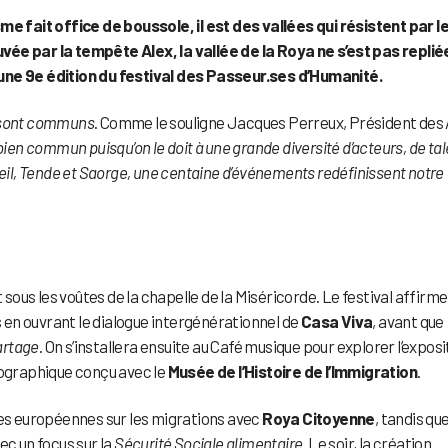
me fait office de boussole, il est des vallées qui résistent par l
uvée par la
tempête Alex, la vallée de la Roya ne s’est pas replié
ie une 9e édition du festival des Passeur.ses d’Humanité.
s sont communs
. Comme le souligne Jacques Perreux, Président des
ien commun puisqu’on le doit à une grande diversité d’acteurs, de ta
reil, Tende et Saorge, une centaine d’événements redéfinissent notre
 sous les voûtes de la chapelle de la Miséricorde. Le festival affirme
es en ouvrant le dialogue intergénérationnel de
Casa Viva
, avant que
artage
. On s’installera ensuite au Café musique pour explorer l’exposi
énographique conçu avec le
Musée de l’Histoire de l’Immigration
.
s européennes sur les migrations avec
Roya Citoyenne
, tandis qu
ec un focus sur la
Sécurité Sociale alimentaire
. Le soir, la création