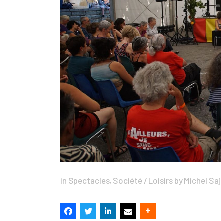
in
Spectacles
,
Société / Loisirs
by
Michel Sa