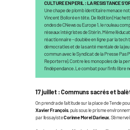
CULTURE EN PERIL : LA RESISTANCE S’
Une chape de plomb identitaire menace notre
Vincent Bolloré en tête. De l’édition (Hachette
ondes de CNews ou Europe 1, le rouleau compr
réseaux intégristes de Stérin. Même l’éducat
réactionnaire – doublée en ligne par la tech
démocraties et de la santé mentale de la jeune
commun avec le Syndicat de la Presse Pas Par
Reporterre). Contre les monopoles de la pensé
l’indépendance. Le combat pour l’info libre 
17 juillet : Communs sacrés et balè
On prendra de l’altitude sur la place de Tende pou
Xavier François
, puis sous le prisme environne
par l’essayiste
Corinne Morel Darieux
. S’émervei