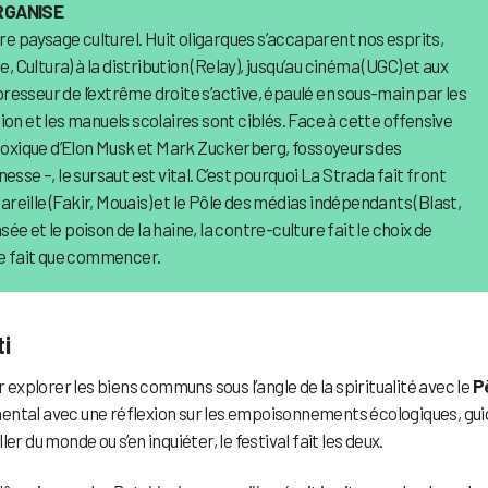
ORGANISE
 paysage culturel. Huit oligarques s’accaparent nos esprits,
, Cultura) à la distribution (Relay), jusqu’au cinéma (UGC) et aux
esseur de l’extrême droite s’active, épaulé en sous-main par les
ion et les manuels scolaires sont ciblés. Face à cette offensive
 toxique d’Elon Musk et Mark Zuckerberg, fossoyeurs des
sse –, le sursaut est vital. C’est pourquoi La Strada fait front
eille (Fakir, Mouais) et le Pôle des médias indépendants (Blast,
e et le poison de la haine, la contre-culture fait le choix de
ne fait que commencer.
ti
r explorer les biens communs sous l’angle de la spiritualité avec le
P
mental avec une réflexion sur les empoisonnements écologiques, gu
ller du monde ou s’en inquiéter, le festival fait les deux.