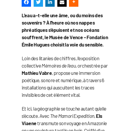
L’eau a-t-elle une âme, ou du moins des
souvenirs ? À l’heure où nos nappes
phréatiques s’épuisent et nos océans
souffrent, le Musée de Vence – Fondation
Émile Hugues choisit la voie du sensible.
Loin des litanies de chiffres, l’exposition
collective
Mémoires de l’eau
, orchestrée par
Mathieu Vabre
, propose une immersion
poétique, sonore et numérique, à travers 6
installations qui auscultent les traces
invisibles de cet élément vital.
Et ici, la géographie se touche autant qu’elle
s’écoute. Avec
The Mamori Expedition
,
Els
Viaene
transmute son voyage en Amazonie
en une sculpture tactile en bois. Coiffé d’un