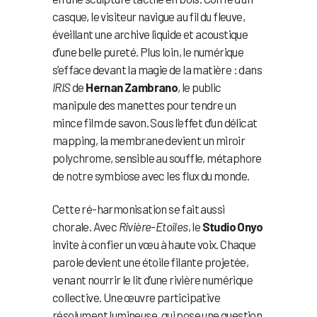
casque, le visiteur navigue au fil du fleuve,
éveillant une archive liquide et acoustique
d’une belle pureté. Plus loin, le numérique
s’efface devant la magie de la matière : dans
IRIS
de
Hernan Zambrano
, le public
manipule des manettes pour tendre un
mince film de savon. Sous l’effet d’un délicat
mapping, la membrane devient un miroir
polychrome, sensible au souffle, métaphore
de notre symbiose avec les flux du monde.
Cette ré-harmonisation se fait aussi
chorale. Avec
Rivière-Etoiles
, le
Studio Onyo
invite à confier un vœu à haute voix. Chaque
parole devient une étoile filante projetée,
venant nourrir le lit d’une rivière numérique
collective. Une œuvre participative
résolument lumineuse, qui pose une question