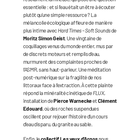
essentielle : et si l’eau était un être à écouter
plutôt qu’une simple ressource ? La
mélancolie écologique affleure de manière
plus intime avec
Hard Times – Soft Sounds
de
Moritz Simon Geist
. Une vingtaine de
coquillages venus du monde entier, mus par
de discrets moteurs et remplis d’eau,
murmurent des complaintes proches de
l’ASMR, sans haut-parleur. Une méditation
post-numérique sur la fragilité de nos
littoraux face à l’extraction. À cette plainte
répond la minéralité cinétique de
FLUX
,
installation de
Pierce Warnecke
et
Clément
Edouard
, où des roches suspendues
oscillent pour rejouer l’histoire d’un cours
d’eau disparu, du granite au sable.
Enfin, le
collectif Les yeux d’Argos
nous