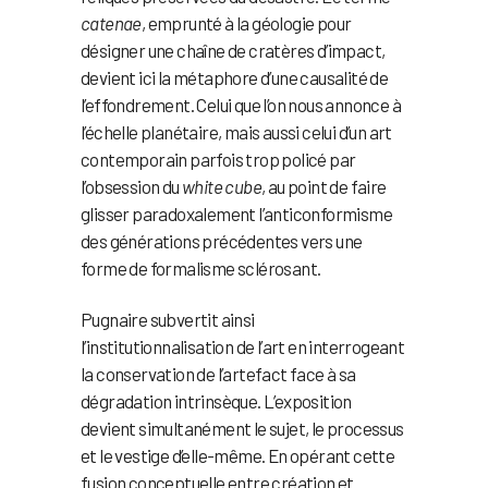
catenae
, emprunté à la géologie pour
désigner une chaîne de cratères d’impact,
devient ici la métaphore d’une causalité de
l’effondrement. Celui que l’on nous annonce à
l’échelle planétaire, mais aussi celui d’un art
contemporain parfois trop policé par
l’obsession du
white cube
, au point de faire
glisser paradoxalement l’anticonformisme
des générations précédentes vers une
forme de formalisme sclérosant.
Pugnaire subvertit ainsi
l’institutionnalisation de l’art en interrogeant
la conservation de l’artefact face à sa
dégradation intrinsèque. L’exposition
devient simultanément le sujet, le processus
et le vestige d’elle-même. En opérant cette
fusion conceptuelle entre création et