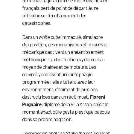
terme latin, qui a donné le mot « chaîne » en
français, sert de point de départ à une
réflexion sur l’enchaînement des
catastrophes.
Dans un
white cube
immaculé, simulacre
d’exposition, des mécanismes chimiques et
mécaniques activent un anéantissement
méthodique. La destruction s’y déploie au
moyen de chaînes et de moteurs. Les
œuvres y subissent une autophagie
programmée ; elles luttent avec leur
environnement, s’animant de pulsions
destructrices dans un récit muet.
Florent
Pugnaire
, diplômé de la Villa Arson, saisit le
moment exact où le geste plastique bascule
dans sa propre négation.
L’expression anglaise
Strike the set
(souvent