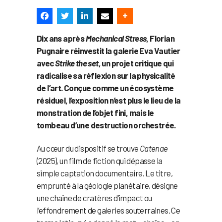
Dix ans après
Mechanical Stress
, Florian
Pugnaire réinvestit la galerie Eva Vautier
avec
Strike the set
, un projet critique qui
radicalise sa réflexion sur la physicalité
de l’art. Conçue comme un écosystème
résiduel, l’exposition n’est plus le lieu de la
monstration de l’objet fini, mais le
tombeau d’une destruction orchestrée.
Au cœur du dispositif se trouve
Catenae
(2025), un film de fiction qui dépasse la
simple captation documentaire. Le titre,
emprunté à la géologie planétaire, désigne
une chaîne de cratères d’impact ou
l’effondrement de galeries souterraines. Ce