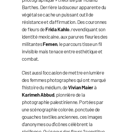
Barthes. Derrière la douceur apparente du
végétal se cache un puissant outil de
résistance et d’affirmation. Des couronnes
de fleurs de
Frida Kahlo
, revendiquant son
identité mexicaine, aux parures fleuries des
militantes
Femen
, le parcours tisse un fil
invisible mais tenace entre esthétique et
combat.
C’est aussi l’occasion de mettre en lumière
des femmes photographes qui ont marqué
l’histoire du médium, de
Vivian Maier
à
Karimeh Abbud
, pionnière de la
photographie palestinienne. Portées par
une scénographie colorée, ponctuée de
gouaches textiles anciennes, ces images
d’anonymes ou d’icônes célèbrent la
résilience.
Qui a peur des fleurs ?
constitue