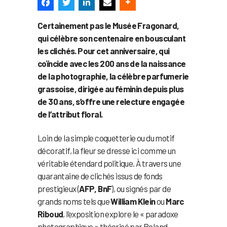
Certainement pas le Musée Fragonard,
qui célèbre son centenaire en bousculant
les clichés. Pour cet anniversaire, qui
coïncide avec les 200 ans de la naissance
de la photographie, la célèbre parfumerie
grassoise, dirigée au féminin depuis plus
de 30 ans, s’offre une relecture engagée
de l’attribut floral.
Loin de la simple coquetterie ou du motif
décoratif, la fleur se dresse ici comme un
véritable étendard politique. À travers une
quarantaine de clichés issus de fonds
prestigieux (
AFP, BnF
), ou signés par de
grands noms tels que
William Klein
ou
Marc
Riboud
, l’exposition explore le « paradoxe
photographique » théorisé par Roland