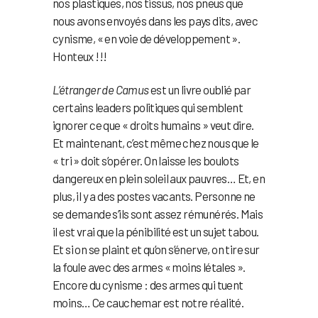
nos plastiques, nos tissus, nos pneus que
nous avons envoyés dans les pays dits, avec
cynisme, « en voie de développement ».
Honteux !!!
L’étranger de Camus
est un livre oublié par
certains leaders politiques qui semblent
ignorer ce que « droits humains » veut dire.
Et maintenant, c’est même chez nous que le
« tri » doit s’opérer. On laisse les boulots
dangereux en plein soleil aux pauvres… Et, en
plus, il y a des postes vacants. Personne ne
se demande s’ils sont assez rémunérés. Mais
il est vrai que la pénibilité est un sujet tabou.
Et si on se plaint et qu’on s’énerve, on tire sur
la foule avec des armes « moins létales ».
Encore du cynisme : des armes qui tuent
moins… Ce cauchemar est notre réalité.