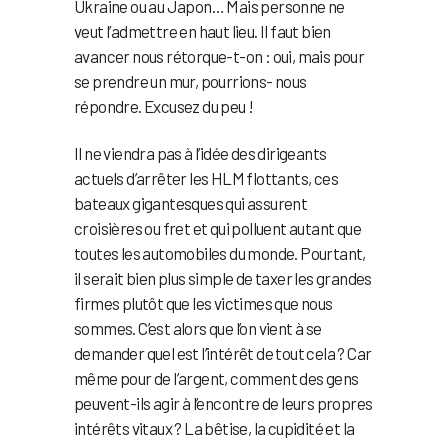
Ukraine ou au Japon… Mais personne ne
veut l’admettre en haut lieu. Il faut bien
avancer nous rétorque-t-on : oui, mais pour
se prendre un mur, pourrions- nous
répondre. Excusez du peu !
Il ne viendra pas à l’idée des dirigeants
actuels d’arrêter les HLM flottants, ces
bateaux gigantesques qui assurent
croisières ou fret et qui polluent autant que
toutes les automobiles du monde. Pourtant,
il serait bien plus simple de taxer les grandes
firmes plutôt que les victimes que nous
sommes. C’est alors que l’on vient à se
demander quel est l’intérêt de tout cela ? Car
même pour de l’argent, comment des gens
peuvent-ils agir à l’encontre de leurs propres
intérêts vitaux ? La bêtise, la cupidité et la