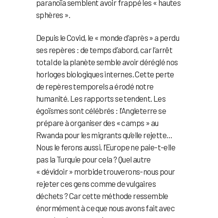
paranoïa semblent avoir frappé les « hautes
sphères ».
Depuis le Covid, le « monde d’après » a perdu
ses repères : de temps d’abord, car l’arrêt
total de la planète semble avoir déréglé nos
horloges biologiques internes. Cette perte
de repères temporels a érodé notre
humanité. Les rapports se tendent. Les
égoïsmes sont célébrés : l’Angleterre se
prépare à organiser des « camps » au
Rwanda pour les migrants qu’elle rejette…
Nous le ferons aussi, l’Europe ne paie-t-elle
pas la Turquie pour cela ? Quel autre
« dévidoir » morbide trouverons-nous pour
rejeter ces gens comme de vulgaires
déchets ? Car cette méthode ressemble
énormément à ce que nous avons fait avec