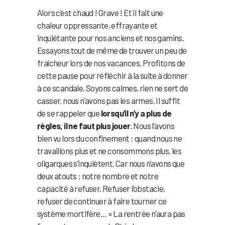
Alors c’est chaud ! Grave ! Et il fait une
chaleur oppressante, effrayante et
inquiétante pour nos anciens et nos gamins.
Essayons tout de même de trouver un peu de
fraîcheur lors de nos vacances. Profitons de
cette pause pour réfléchir à la suite à donner
à ce scandale. Soyons calmes, rien ne sert de
casser, nous n’avons pas les armes. Il suffit
de se rappeler que
lorsqu’il n’y a plus de
règles, il ne faut plus jouer
. Nous l’avons
bien vu lors du confinement : quand nous ne
travaillons plus et ne consommons plus, les
oligarques s’inquiètent. Car nous n’avons que
deux atouts : notre nombre et notre
capacité à refuser. Refuser l’obstacle,
refuser de continuer à faire tourner ce
système mortifère… « La rentrée n’aura pas