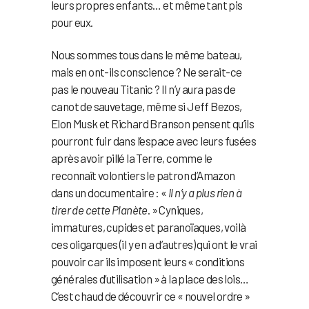
leurs propres enfants… et même tant pis
pour eux.
Nous sommes tous dans le même bateau,
mais en ont-ils conscience ? Ne serait-ce
pas le nouveau Titanic ? Il n’y aura pas de
canot de sauvetage, même si Jeff Bezos,
Elon Musk et Richard Branson pensent qu’ils
pourront fuir dans l’espace avec leurs fusées
après avoir pillé la Terre, comme le
reconnaît volontiers le patron d’Amazon
dans un documentaire : «
Il n’y a plus rien à
tirer de cette Planète
. » Cyniques,
immatures, cupides et paranoïaques, voilà
ces oligarques (il y en a d’autres) qui ont le vrai
pouvoir car ils imposent leurs « conditions
générales d’utilisation » à la place des lois…
C’est chaud de découvrir ce « nouvel ordre »