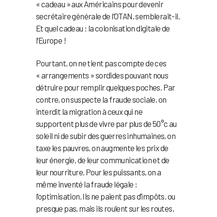
« cadeau » aux Américains pour devenir
secrétaire générale de l’OTAN, semblerait-il.
Et quel cadeau : la colonisation digitale de
l’Europe !
Pourtant, on ne tient pas compte de ces
« arrangements » sordides pouvant nous
détruire pour remplir quelques poches. Par
contre, on suspecte la fraude sociale, on
interdit la migration à ceux qui ne
supportent plus de vivre par plus de 50°c au
soleil ni de subir des guerres inhumaines, on
taxe les pauvres, on augmente les prix de
leur énergie, de leur communication et de
leur nourriture. Pour les puissants, on a
même inventé la fraude légale :
l’optimisation. Ils ne paient pas d’impôts, ou
presque pas, mais ils roulent sur les routes,