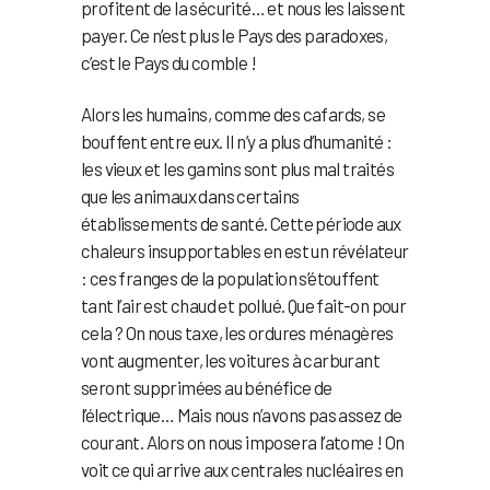
profitent de la sécurité… et nous les laissent
payer. Ce n’est plus le Pays des paradoxes,
c’est le Pays du comble !
Alors les humains, comme des cafards, se
bouffent entre eux. Il n’y a plus d’humanité :
les vieux et les gamins sont plus mal traités
que les animaux dans certains
établissements de santé. Cette période aux
chaleurs insupportables en est un révélateur
: ces franges de la population s’étouffent
tant l’air est chaud et pollué. Que fait-on pour
cela ? On nous taxe, les ordures ménagères
vont augmenter, les voitures à carburant
seront supprimées au bénéfice de
l’électrique… Mais nous n’avons pas assez de
courant. Alors on nous imposera l’atome ! On
voit ce qui arrive aux centrales nucléaires en