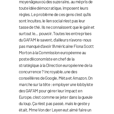
moyenâgeux où des suzerains, au mépris de
toute idée démocratique, imposent leurs
règles. Le problème de ces gens c’est qu’ils
sont incultes, le lien social n’est pas leur
tasse de thé. Ils ne connaissent que le gain et
surtout le… pouvoir. Toutes les entreprises
du GAFAM le savent, d’ailleurs n’avons-nous
pas manqué d’avoir l’Américaine Fiona Scott
Morton à la Commission européenne au
poste d’économiste en chef de la
stratégique à la Direction européenne de la
concurrence ? Incroyable, une des
conseillères de Google, Méta et Amazon. On
marche sur la tête : employer une lobbyiste
des GAFAM pour gérer leur impact en
Europe, c’est comme se jeter dans la gueule
du loup. Ça n’est pas passé, mais le geste y
était. Mme Von der Leyen eut aimé faire un