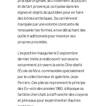
pratique originale, au croisement du pop art
et de l’art provençal, où il puise dans les
signes et objets du quotidien pour en faire
des icônes artistiques. Sa carrière est
marquée par une volonté constante de
renouveler les formes, en se détachant des
outils traditionnels pour inventer ses
propres procédés.
L’exposition inaugurée le 2 septembre
dernier invite à redécouvrir son œuvre,
notamment à travers la série
Clins d’œil à
l’École de Nice
, commandée spécialement
par le collectionneur et galeriste Jean
Ferrero. Ces pièces reprennent le principe
des
Ex-voto
des années 1960, à l’époque où
l’artiste cherchait à s’affranchir des crayons
et pinceaux pour expérimenter d’autres