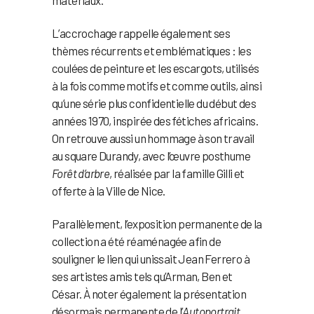
matériaux.
L’accrochage rappelle également ses
thèmes récurrents et emblématiques : les
coulées de peinture et les escargots, utilisés
à la fois comme motifs et comme outils, ainsi
qu’une série plus confidentielle du début des
années 1970, inspirée des fétiches africains.
On retrouve aussi un hommage à son travail
au square Durandy, avec l’œuvre posthume
Forêt d’arbre
, réalisée par la famille Gilli et
offerte à la Ville de Nice.
Parallèlement, l’exposition permanente de la
collection a été réaménagée afin de
souligner le lien qui unissait Jean Ferrero à
ses artistes amis tels qu’Arman, Ben et
César. À noter également la présentation
désormais permanente de l’
Autoportrait