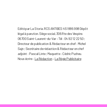
Edité par La Storia. RCS ANTIBES 451 886 998 Dépôt
légal à parution. Siège social, 306 Rte des Vespins
06700 Saint-Laurent-du-Var – Tél : 04 92 12 22 50 ;
Directeur de publication & Rédacteur en chef : Michel
Sajn ; Secrétaire de rédaction & Rédacteur en chef
adjoint : Pascal Linte ; Maquette : Cédric Pucheu.
Nous écrire :
La Rédaction
–
La Régie Publicitaire