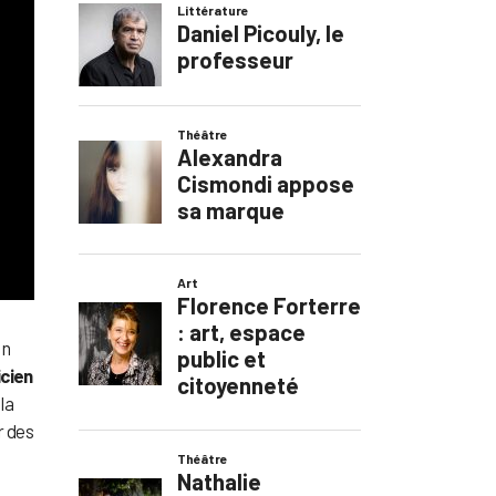
un
icien
la
r des