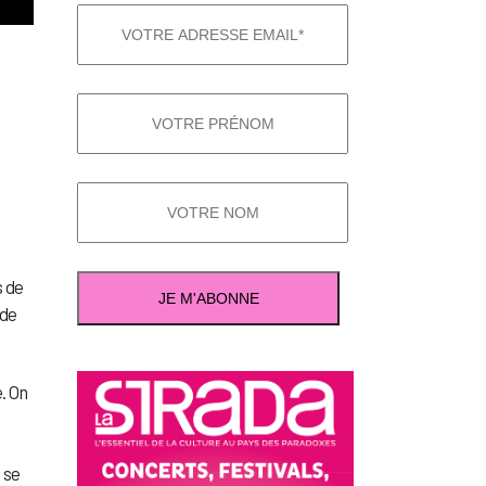
s de
 de
. On
 se