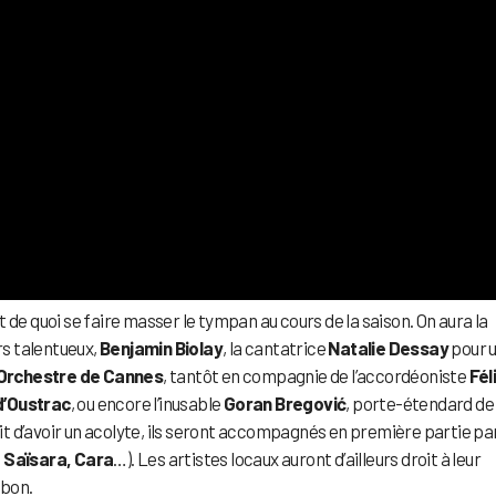
 de quoi se faire masser le tympan au cours de la saison. On aura la
rs talentueux,
Benjamin Biolay
, la cantatrice
Natalie Dessay
pour 
Orchestre de Cannes
, tantôt en compagnie de l’accordéoniste
Fél
d’Oustrac
, ou encore l’inusable
Goran Bregović
, porte-étendard de 
t d’avoir un acolyte, ils seront accompagnés en première partie pa
a Saïsara, Cara
…). Les artistes locaux auront d’ailleurs droit à leur
 bon.