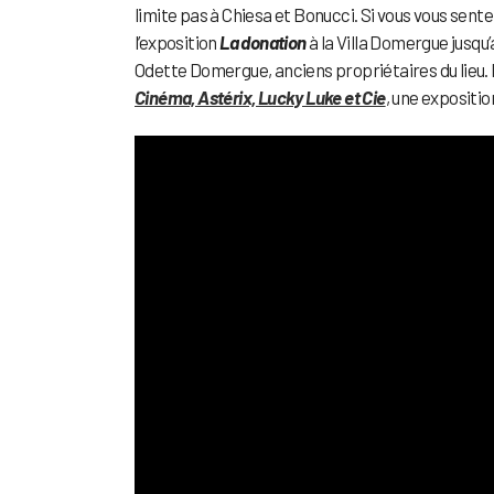
limite pas à Chiesa et Bonucci. Si vous vous sente
l’exposition
La donation
à la Villa Domergue jusqu’
Odette Domergue, anciens propriétaires du lieu. Et
Cinéma, Astérix, Lucky Luke et Cie
, une expositi