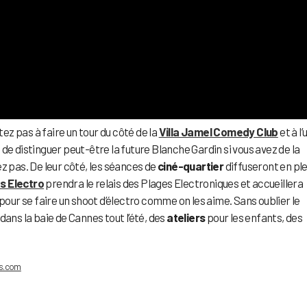
tez pas à faire un tour du côté de la
Villa Jamel Comedy Club
et à l’
de distinguer peut-être la future Blanche Gardin si vous avez de la
z pas. De leur côté, les séances de
ciné-quartier
diffuseront en ple
es Electro
prendra le relais des Plages Electroniques et accueillera
pour se faire un shoot d’électro comme on les aime. Sans oublier le
 dans la baie de Cannes tout l’été, des
ateliers
pour les enfants, des
ls.com