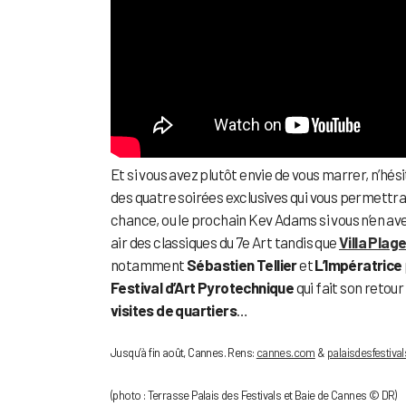
Et si vous avez plutôt envie de vous marrer, n’hési
des quatre soirées exclusives qui vous permettra 
chance, ou le prochain Kev Adams si vous n’en ave
air des classiques du 7e Art tandis que
Villa Plag
notamment
Sébastien Tellier
et
L’Impératrice
Festival d’Art Pyrotechnique
qui fait son retour
visites de quartiers
…
Jusqu’à fin août, Cannes. Rens:
cannes.com
&
palaisdesfestiva
(photo : Terrasse Palais des Festivals et Baie de Cannes © DR)