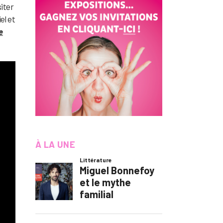
siter
el et
e
À LA UNE