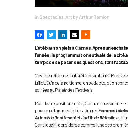
in
Spectacles
,
Art
by
Arthur Remion
L’été bat son plein à
Cannes
. Après un enchaîne
l’année, la programmation estivale de la cité a
temps de se poser des questions, tant l’actuali
C’est peu dire que tout a été chamboulé. Preuve e
juillet. Qu’à cela ne tienne, on s’adapte, et on con
soirées au
Palais des Festivals
.
Pour les expositions d’été, Cannes nous donne le 
pourra notamment aller admirer
Femmes fatales
Artemisia Gentileschi et Judith de Béthulie
au Mus
Gentileschi, considérée comme l’une des première