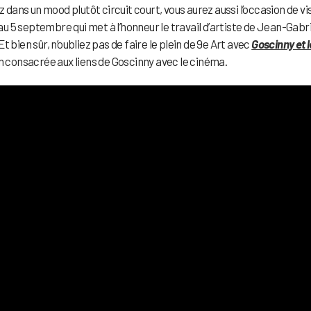
z dans un mood plutôt circuit court, vous aurez aussi l’occasion de vi
au 5 septembre qui met à l’honneur le travail d’artiste de Jean-Gabri
 bien sûr, n’oubliez pas de faire le plein de 9e Art avec
Goscinny et l
on consacrée aux liens de Goscinny avec le cinéma.