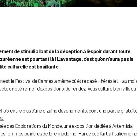
ment de stimuli allant de la déception à l’espoir durant toute
zuréenne est pourtant là ! L’avantage, c’est qu’on n’aura pas le
té culturelle est bouillante.
n est le Festival de Cannes a même dû être casé – hérésie ! – au moi
cocte un été rempli d’expositions, de rendez-vous culturels en ville ou
choix entre plus d’une dizaine d’événements, dont une partie gratuite
 :
ée des Explorations du Monde, une exposition dédiée à Artemisia
s femmes peintres de l’ère moderne. Parce que l’art à l’italienne ne