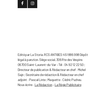
Edité par La Storia. RCS ANTIBES 451 886 998 Dépôt
légal à parution. Siège social, 306 Rte des Vespins
06700 Saint-Laurent-du-Var – Tél : 04 92 12 22 50 ;
Directeur de publication & Rédacteur en chef : Michel
Sajn ; Secrétaire de rédaction & Rédacteur en chef
adjoint : Pascal Linte ; Maquette : Cédric Pucheu.
Nous écrire :
La Rédaction
–
La Régie Publicitaire