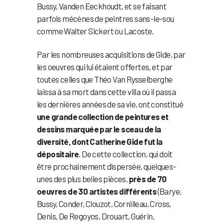
Bussy, Vanden Eeckhoudt, et se faisant
parfois mécènes de peintres sans-le-sou
comme Walter Sickert ou Lacoste.
Par les nombreuses acquisitions de Gide, par
les oeuvres qui lui étaient offertes, et par
toutes celles que Théo Van Rysselberghe
laissa à sa mort dans cette villa où il passa
les dernières années de sa vie, ont constitué
une grande collection de peintures et
dessins marquée par le sceau de la
diversité, dont Catherine Gide fut la
dépositaire
. De cette collection, qui doit
être prochainement dispersée, quelques-
unes des plus belles pièces,
près de 70
oeuvres de 30 artistes différents
(Barye,
Bussy, Conder, Clouzot, Cornilleau, Cross,
Denis, De Regoyos, Drouart, Guérin,