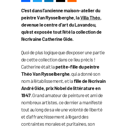
C’est dans l’ancienne maison-atelier du
peintre Van Rysselberghe, la
Villa Théo
,
devenue le centre d’art du Lavandou,
qu’est exposée tout l’été la collection de
l’écrivaine Catherine Gide.
Quoi de plus logique que d’exposer une partie
de cette collection dans ce lieu précis !
Catherine était la
petite-fille du peintre
Théo Van Rysselberghe
, qui a donné son
nom à l’établissement, et la
fille de l’écrivain
André Gide, prix Nobel de littérature en
1947
. Grand amateur de peinture et ami de
nombreux artistes, ce dernier a manifesté
tout au long de sa vie une volonté de liberté
et d’affranchissement à l’égard des
contraintes morales et puritaines, son