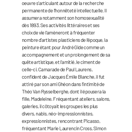
oeuvre s’articulant autour de la recherche
permanente de l’honnêteté intellectuelle. Il
assumera notamment son homosexualité
dès 1893. Ses activités littéraires et ses
choix de vie l’amèneront à fréquenter
nombre d’artistes plasticiens de l’époque, la
peinture étant pour André Gide comme un
accompagnement et un prolongement de sa
quête artistique, et l’amitié, le ciment de
celle-ci. Camarade de Paul Laurens,
confident de Jacques Émile Blanche, il fut
attiré par son ami Ghéon dans l’intimité de
Théo Van Rysselberghe, dont il épousera la
fille, Madeleine. Fréquentant ateliers, salons,
galeries, il côtoyait les groupes les plus
divers, nabis, néo-impressionnistes,
expressionnistes, rencontrant Picasso,
fréquentant Marie Laurencin Cross, Simon