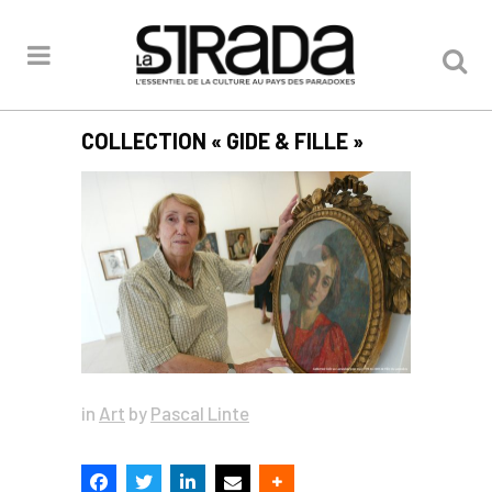
COLLECTION « GIDE & FILLE »
in
Art
by
Pascal Linte