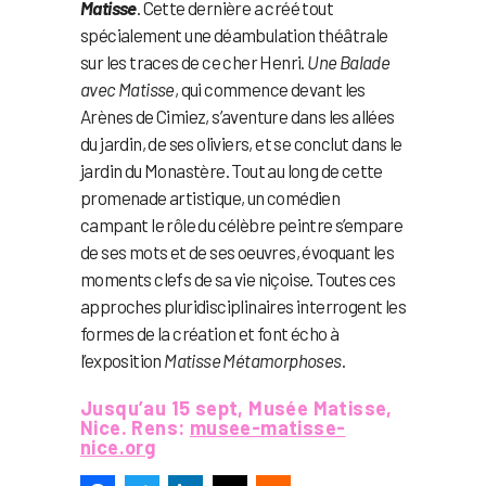
Matisse
. Cette dernière a créé tout
spécialement une déambulation théâtrale
sur les traces de ce cher Henri.
Une Balade
avec Matisse
, qui commence devant les
Arènes de Cimiez, s’aventure dans les allées
du jardin, de ses oliviers, et se conclut dans le
jardin du Monastère. Tout au long de cette
promenade artistique, un comédien
campant le rôle du célèbre peintre s’empare
de ses mots et de ses oeuvres, évoquant les
moments clefs de sa vie niçoise. Toutes ces
approches pluridisciplinaires interrogent les
formes de la création et font écho à
l’exposition
Matisse Métamorphoses
.
Jusqu’au 15 sept, Musée Matisse,
Nice. Rens:
musee-matisse-
nice.org