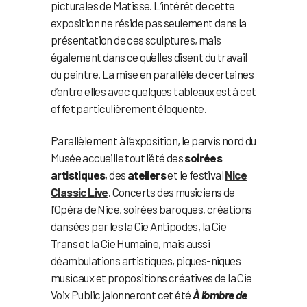
picturales de Matisse. L’intérêt de cette
exposition ne réside pas seulement dans la
présentation de ces sculptures, mais
également dans ce qu’elles disent du travail
du peintre. La mise en parallèle de certaines
d’entre elles avec quelques tableaux est à cet
effet particulièrement éloquente.
Parallèlement à l’exposition, le parvis nord du
Musée accueille tout l’été des
soirées
artistiques
, des
ateliers
et le festival
Nice
Classic Live
. Concerts des musiciens de
l’Opéra de Nice, soirées baroques, créations
dansées par les la Cie Antipodes, la Cie
Trans et la Cie Humaine, mais aussi
déambulations artistiques, piques-niques
musicaux et propositions créatives de la Cie
Voix Public jalonneront cet été
À
l’ombre de