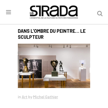
DANS L’OMBRE DU PEINTRE… LE
SCULPTEUR
in
Art
by
Michel Gathier