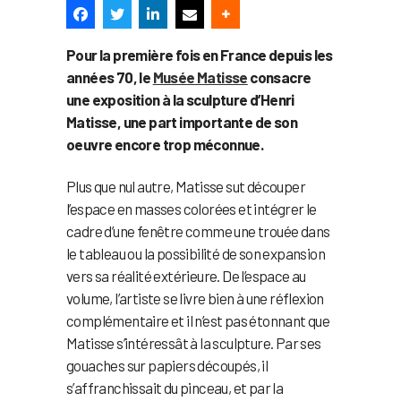
Pour la première fois en France depuis les
années 70, le
Musée Matisse
consacre
une exposition à la sculpture d’Henri
Matisse, une part importante de son
oeuvre encore trop méconnue.
Plus que nul autre, Matisse sut découper
l’espace en masses colorées et intégrer le
cadre d’une fenêtre comme une trouée dans
le tableau ou la possibilité de son expansion
vers sa réalité extérieure. De l’espace au
volume, l’artiste se livre bien à une réflexion
complémentaire et il n’est pas étonnant que
Matisse s’intéressât à la sculpture. Par ses
gouaches sur papiers découpés, il
s’affranchissait du pinceau, et par la