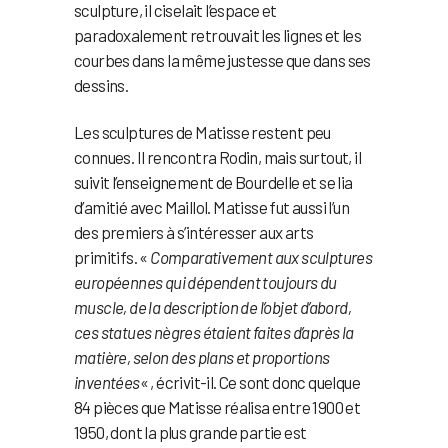
sculpture, il ciselait l’espace et
paradoxalement retrouvait les lignes et les
courbes dans la même justesse que dans ses
dessins.
Les sculptures de Matisse restent peu
connues. Il rencontra Rodin, mais surtout, il
suivit l’enseignement de Bourdelle et se lia
d’amitié avec Maillol. Matisse fut aussi l’un
des premiers à s’intéresser aux arts
primitifs. «
Comparativement aux sculptures
européennes qui dépendent toujours du
muscle, de la description de l’objet d’abord,
ces statues nègres étaient faites d’après la
matière, selon des plans et proportions
inventées
« , écrivit-il. Ce sont donc quelque
84 pièces que Matisse réalisa entre 1900 et
1950, dont la plus grande partie est