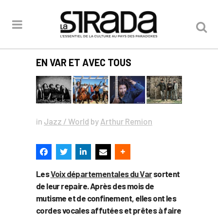
EN VAR ET AVEC TOUS
in
Jazz / World
by
Arthur Remion
Les
Voix départementales du Var
sortent
de leur repaire. Après des mois de
mutisme et de confinement, elles ont les
cordes vocales affutées et prêtes à faire