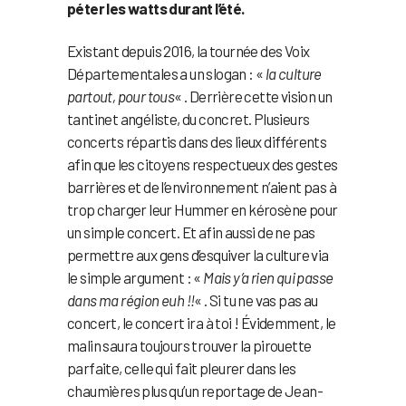
péter les watts durant l’été.
Existant depuis 2016, la tournée des Voix
Départementales a un slogan : «
la culture
partout, pour tous
« . Derrière cette vision un
tantinet angéliste, du concret. Plusieurs
concerts répartis dans des lieux différents
afin que les citoyens respectueux des gestes
barrières et de l’environnement n’aient pas à
trop charger leur Hummer en kérosène pour
un simple concert. Et afin aussi de ne pas
permettre aux gens d’esquiver la culture via
le simple argument : «
Mais y’a rien qui passe
dans ma région euh !!
« . Si tu ne vas pas au
concert, le concert ira à toi ! Évidemment, le
malin saura toujours trouver la pirouette
parfaite, celle qui fait pleurer dans les
chaumières plus qu’un reportage de Jean-