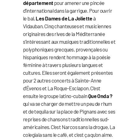
département
pour amener une pincée
d’international dans la garrigue. Pour ouvrir
le bal,
Les Dames de La Joliette
à
Vidauban. Cinq chanteuses et musiciennes
originaires des rives de la Méditerranée
s’intéressant aux musiques traditionnelles et
polyphoniques grecques, provençales ou
hispaniques rendent hommage à la poésie
féminine à travers plusieurs langues et
cultures. Elles seront également présentes
pour 2 autres concerts à Sainte-Anne
d’Évenos et La Roque-Esclapon. C’est
ensuite le groupe latino-cubain
Que Onda ?
qui va se charger de mettre un peu de rhum
et de tequila sur la place de Pignans avec ses
reprises de chansons traditionnelles sud-
américaines. C’est Narcos sans la drogue, La
colegiala sans le café, et c’est ça qu’on aime.