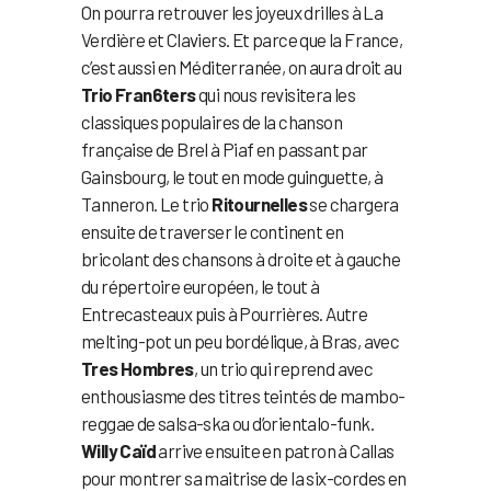
On pourra retrouver les joyeux drilles à La
Verdière et Claviers. Et parce que la France,
c’est aussi en Méditerranée, on aura droit au
Trio Fran6ters
qui nous revisitera les
classiques populaires de la chanson
française de Brel à Piaf en passant par
Gainsbourg, le tout en mode guinguette, à
Tanneron. Le trio
Ritournelles
se chargera
ensuite de traverser le continent en
bricolant des chansons à droite et à gauche
du répertoire européen, le tout à
Entrecasteaux puis à Pourrières. Autre
melting-pot un peu bordélique, à Bras, avec
Tres Hombres
, un trio qui reprend avec
enthousiasme des titres teintés de mambo-
reggae de salsa-ska ou d’orientalo-funk.
Willy Caïd
arrive ensuite en patron à Callas
pour montrer sa maitrise de la six-cordes en