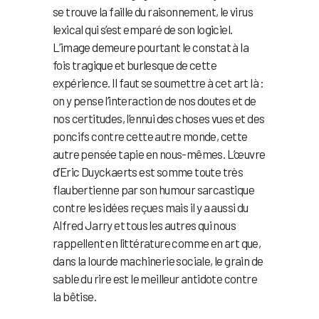
se trouve la faille du raisonnement, le virus
lexical qui s’est emparé de son logiciel.
L’image demeure pourtant le constat à la
fois tragique et burlesque de cette
expérience. Il faut se soumettre à cet art là :
on y pense l’interaction de nos doutes et de
nos certitudes, l’ennui des choses vues et des
poncifs contre cette autre monde, cette
autre pensée tapie en nous-mêmes. L’œuvre
d’Eric Duyckaerts est somme toute très
flaubertienne par son humour sarcastique
contre les idées reçues mais il y a aussi du
Alfred Jarry et tous les autres qui nous
rappellent en littérature comme en art que,
dans la lourde machinerie sociale, le grain de
sable du rire est le meilleur antidote contre
la bêtise.