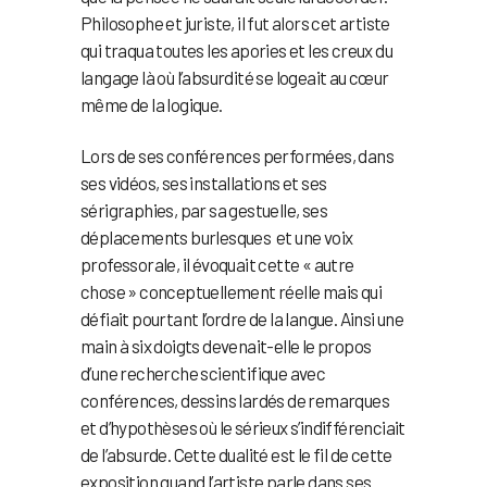
Philosophe et juriste, il fut alors cet artiste
qui traqua toutes les apories et les creux du
langage là où l’absurdité se logeait au cœur
même de la logique.
Lors de ses conférences performées, dans
ses vidéos, ses installations et ses
sérigraphies, par sa gestuelle, ses
déplacements burlesques et une voix
professorale, il évoquait cette « autre
chose » conceptuellement réelle mais qui
défiait pourtant l’ordre de la langue. Ainsi une
main à six doigts devenait-elle le propos
d’une recherche scientifique avec
conférences, dessins lardés de remarques
et d’hypothèses où le sérieux s’indifférenciait
de l’absurde. Cette dualité est le fil de cette
exposition quand l’artiste parle dans ses