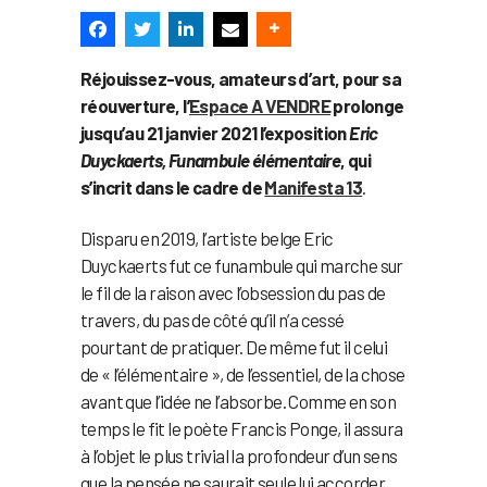
Réjouissez-vous, amateurs d’art, pour sa
réouverture,
l’
Espace A VENDRE
prolonge
jusqu’au 21 janvier 2021
l’exposition
Eric
Duyckaerts, Funambule élémentaire
, qui
s’incrit dans le cadre de
Manifesta 13
.
Disparu en 2019, l’artiste belge Eric
Duyckaerts fut ce funambule qui marche sur
le fil de la raison avec l’obsession du pas de
travers, du pas de côté qu’il n’a cessé
pourtant de pratiquer. De même fut il celui
de « l’élémentaire », de l’essentiel, de la chose
avant que l’idée ne l’absorbe. Comme en son
temps le fit le poète Francis Ponge, il assura
à l’objet le plus trivial la profondeur d’un sens
que la pensée ne saurait seule lui accorder.