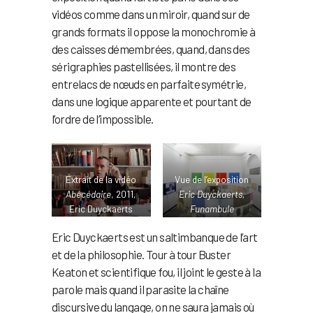
vidéos comme dans un miroir, quand sur de
grands formats il oppose la monochromie à
des caisses démembrées, quand, dans des
sérigraphies pastellisées, il montre des
entrelacs de nœuds en parfaite symétrie,
dans une logique apparente et pourtant de
l’ordre de l’impossible.
Extrait de la vidéo
Vue de l’exposition
Abécédaire
, 2011,
Eric Duyckaerts,
Eric Duyckaerts
Funambule
élémentaire
©
Eric Duyckaerts est un saltimbanque de l’art
Espace A VENDRE
et de la philosophie. Tour à tour Buster
Keaton et scientifique fou, il joint le geste à la
parole mais quand il parasite la chaîne
discursive du langage, on ne saura jamais où