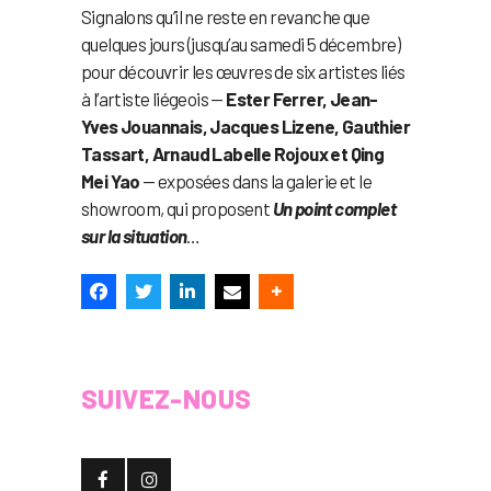
Signalons qu’il ne reste en revanche que
quelques jours (jusqu’au samedi 5 décembre)
pour découvrir les œuvres de six artistes liés
à l’artiste liégeois —
Ester Ferrer, Jean-
Yves Jouannais, Jacques Lizene, Gauthier
Tassart, Arnaud Labelle Rojoux et Qing
Mei Yao
— exposées dans la galerie et le
showroom, qui proposent
Un point complet
sur la situation
…
SUIVEZ-NOUS