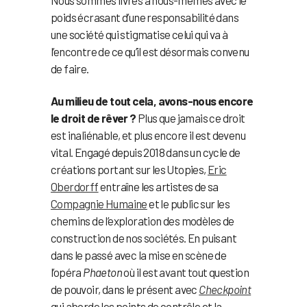
Nous sommes livrés à nous-mêmes avec le
poids écrasant d’une responsabilité dans
une société qui stigmatise celui qui va à
l’encontre de ce qu’il est désormais convenu
de faire.
Au milieu de tout cela, avons-nous encore
le droit de rêver ?
Plus que jamais ce droit
est inaliénable, et plus encore il est devenu
vital. Engagé depuis 2018 dans un cycle de
créations portant sur les Utopies,
Eric
Oberdorff
entraîne les artistes de sa
Compagnie Humaine
et le public sur les
chemins de l’exploration des modèles de
construction de nos sociétés. En puisant
dans le passé avec la mise en scène de
l’opéra
Phaeton
où il est avant tout question
de pouvoir, dans le présent avec
Checkpoint
qui aborde les points de contrôle et la