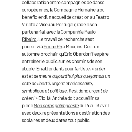
collaboration entre compagnies de danse
européennes, la Compagnie Humaine a pu
bénéficier d’un accueil de création au Teatro
Viriato à Viseu au Portugal grâce à son
partenariat avec la
Companhia Paulo
Ribeiro
. Le travail de recherche s’est
poursuivi à
Scène 55
à Mougins. C’est en
automne prochain qu’Eric Oberdorff espère
entraîner le public sur les chemins de son
utopie. En attendant, pour l’artiste, «
créer
est et demeure aujourd’hui plus que jamais un
acte de liberté, urgent et nécessaire,
symbolique et politique. Il est donc urgent de
créer !
» D’ici là, Anthéa doit accueillir sa
pièce
Mon corps palimpseste
du 14 au 16 avril,
avec deux représentations à destination des
scolaires et deux dates tout public.