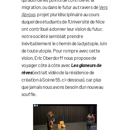
migration, ou dans le futur au travers de
Vers
Abraxa
, projet pluridisciplinaire au cours
duquel des étudiants de l’Université de Nice
ont contribué à donner leur vision du futur,
notre société semblait prendre
inévitablement le chemin de la dystopie, loin
de toute utopie. Pour rompre avec cette
vision, Eric Oberdorff nous propose de
voyager côte à côte avec
Les glaneurs de
rêves
(extrait vidéo de la résidence de
création à Scène 55, ci-dessous), car plus
que jamais nous avons besoin d’un nouveau
souffle.