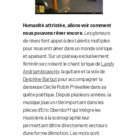
Humanité attristée, allons voir comment
nous pouvons rêver encore.
Les glaneurs
de rêves
font appel à des talents multiples
pour nous entraîner dans un monde onirique
et apaisant. Sur un plateau exclusivement
féminin se croisent le chant lyrique de
Landy
Andriamboavonjy,
la guitare et la voix de
Delphine Barbut
pour accompagner la
danseuse Cécile Robin Prévallée dans sa
quête poétique. Depuis plusieurs années, la
musique joue un rôle important dans les
pièces d’Eric Oberdorff qui intègre les
musiciens à la scénographie leur
permettant d’être directement vecteurs
d’une forme d’émotion. Les mots sont