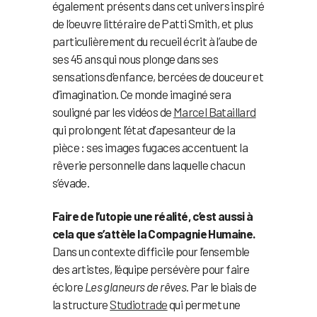
également présents dans cet univers inspiré
de l’oeuvre littéraire de Patti Smith, et plus
particulièrement du recueil écrit à l’aube de
ses 45 ans qui nous plonge dans ses
sensations d’enfance, bercées de douceur et
d’imagination. Ce monde imaginé sera
souligné par les vidéos de
Marcel Bataillard
qui prolongent l’état d’apesanteur de la
pièce : ses images fugaces accentuent la
rêverie personnelle dans laquelle chacun
s’évade.
Faire de l’utopie une réalité, c’est aussi à
cela que s’attèle la Compagnie Humaine.
Dans un contexte difficile pour l’ensemble
des artistes, l’équipe persévère pour faire
éclore
Les glaneurs de rêves
. Par le biais de
la structure
Studiotrade
qui permet une