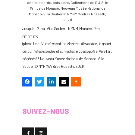
dentelle corde, bois peint, Collections de S.A.S. le
Prince de Monaco, Nouveau Musée National de
Monaco-Villa Sauber © NMNM/Andrea Rossetti,
2021)
Jusqu’au 2 mai, Villa Sauber – NMNM, Monaco. Rens:
nmnm.mc
(photo Une : Vue d’exposition
Monaco-Alexandrie, le grand
détour
.
Villes-mondes et surréalisme cosmopolite
, Vive l’art
dégénéré !, Nouveau Musée National de Monaco-Villa
Sauber © NMNM/Andrea Rossetti, 2021)
SUIVEZ-NOUS