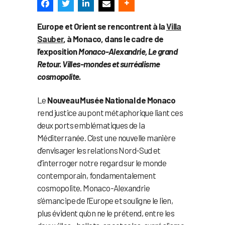
Europe et Orient se rencontrent à la
Villa
Sauber
, à Monaco, dans le cadre de
l’exposition
Monaco-Alexandrie, Le grand
Retour. Villes-mondes et surréalisme
cosmopolite.
Le
Nouveau Musée National de Monaco
rend justice au pont métaphorique liant ces
deux ports emblématiques de la
Méditerranée. C’est une nouvelle manière
d’envisager les relations Nord-Sud et
d’interroger notre regard sur le monde
contemporain, fondamentalement
cosmopolite. Monaco-Alexandrie
s’émancipe de l’Europe et souligne le lien,
plus évident qu’on ne le prétend, entre les