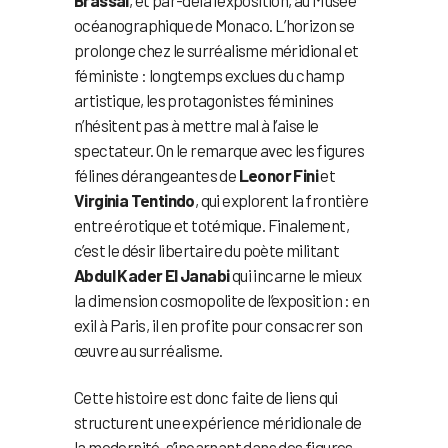
océanographique de Monaco. L’horizon se
prolonge chez le surréalisme méridional et
féministe : longtemps exclues du champ
artistique, les protagonistes féminines
n’hésitent pas à mettre mal à l’aise le
spectateur. On le remarque avec les figures
félines dérangeantes de
Leonor Fini
et
Virginia Tentindo
, qui explorent la frontière
entre érotique et totémique. Finalement,
c’est le désir libertaire du poète militant
Abdul Kader El Janabi
qui incarne le mieux
la dimension cosmopolite de l’exposition : en
exil à Paris, il en profite pour consacrer son
œuvre au surréalisme.
Cette histoire est donc faite de liens qui
structurent une expérience méridionale de
la modernité, s’incarnant dans des figures