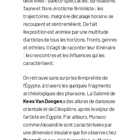
deux villes : ballets-spectacles, surréalisme,
faune et flore, érotisme féministe ; les
trajectoires, malgré le décalage horaire, se
recoupent et s’entremêlent. De fait
l’exposition est animée par une multitude
d’artistes de tous les horizons, fronts, genres
et ethnies. Il s’agit de raconter leur itinéraire
: les rencontres et les influences qui les
caractérisent.
On retrouve sans surprise l’empreinte de
l’Égypte, à travers les quelques fragments
archéologiques des pharaons. La Salomé de
Kees Van Dongen
a des allures de danseuse
orientale et de Cléopâtre, après le séjour de
l’artiste en Égypte. Par ailleurs, Monaco
comme Alexandrie sont caractérisées par
une dimension insulaire que l’on observe chez
Brassaï
, et par-delà l’exposition, au Musée