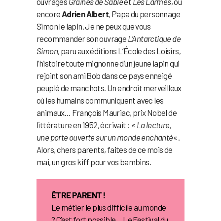
ouvrages
Graines de Sable
et
Les Larmes
, ou
encore
Adrien Albert
, Papa du personnage
Simon le lapin. Je ne peux que vous
recommander son ouvrage
L’Antarctique de
Simon
, paru aux éditions L’École des Loisirs,
l’histoire toute mignonne d’un jeune lapin qui
rejoint son ami Bob dans ce pays enneigé
peuplé de manchots. Un endroit merveilleux
où les humains communiquent avec les
animaux… François Mauriac, prix Nobel de
littérature en 1952, écrivait : «
La lecture,
une porte ouverte sur un monde enchanté
« .
Alors, chers parents, faites de ce mois de
mai, un gros kiff pour vos bambins.
ÊTRE PARENT !
Le métier le plus difficile au monde
? C’est fort possible… Le Festival du