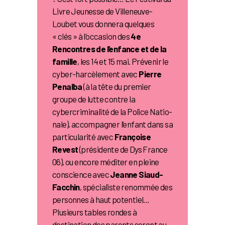
Livre Jeunesse de Villeneuve-
Loubet vous donnera quelques
« clés » à l’occasion des
4e
Rencontres de l’enfance et de la
famille
, les 14 et 15 mai. Prévenir le
cyber-harcèlement avec
Pierre
Penalba
(à la tête du premier
groupe de lutte contre la
cybercriminalité de la Police Natio-
nale), accompagner l’enfant dans sa
particularité avec
Françoise
Revest
(présidente de Dys France
06), ou encore méditer en pleine
conscience avec
Jeanne Siaud-
Facchin
, spécialiste renommée des
personnes à haut potentiel…
Plusieurs tables rondes à
destination des parents seront au