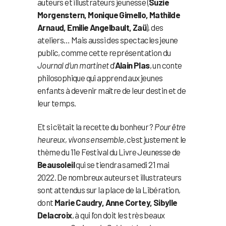
auteurs et illustrateurs jeunesse (
Suzie
Morgenstern, Monique Gimello, Mathilde
Arnaud, Emilie Angelbault, Zaü
), des
ateliers… Mais aussi des spectacles jeune
public, comme cette représentation du
Journal d’un martinet
d’
Alain Plas
, un conte
philosophique qui apprend aux jeunes
enfants à devenir maître de leur destin et de
leur temps.
Et si c’était la recette du bonheur ?
Pour être
heureux, vivons ensemble
, c’est justement le
thème du 11e Festival du Livre Jeunesse de
Beausoleil
qui se tiendra samedi 21 mai
2022. De nombreux auteurs et illustrateurs
sont attendus sur la place de la Libération,
dont
Marie Caudry, Anne Cortey, Sibylle
Delacroix
, à qui l’on doit les très beaux