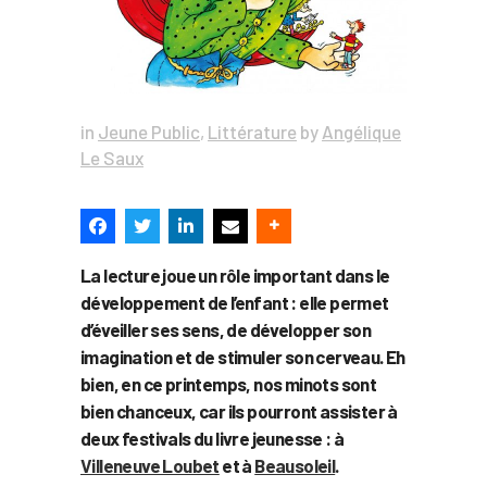
in
Jeune Public
,
Littérature
by
Angélique
Le Saux
La lecture joue un rôle important dans le
développement de l’enfant : elle permet
d’éveiller ses sens, de développer son
imagination et de stimuler son cerveau. Eh
bien, en ce printemps, nos minots sont
bien chanceux, car ils pourront assister à
deux festivals du livre jeunesse : à
Villeneuve Loubet
et à
Beausoleil
.