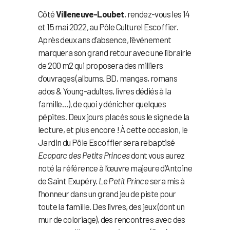
Côté
Villeneuve-Loubet
, rendez-vous les 14
et 15 mai 2022, au Pôle Culturel Escoffier.
Après deux ans d’absence, l’événement
marquera son grand retour avec une librairie
de 200 m2 qui proposera des milliers
d’ouvrages (albums, BD, mangas, romans
ados & Young-adultes, livres dédiés à la
famille…), de quoi y dénicher quelques
pépites. Deux jours placés sous le signe de la
lecture, et plus encore ! À cette occasion, le
Jardin du Pôle Escoffier sera rebaptisé
Ecoparc des Petits Princes
dont vous aurez
noté la référence à l’œuvre majeure d’Antoine
de Saint Exupéry.
Le Petit Prince
sera mis à
l’honneur dans un grand jeu de piste pour
toute la famille. Des livres, des jeux (dont un
mur de coloriage), des rencontres avec des