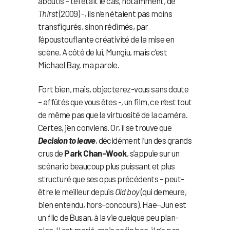
aboutis – tel était le cas, notamment, de
Thirst
(2009) -, ils n’en étaient pas moins
transfigurés, sinon rédimés, par
l’époustouflante créativité de la mise en
scène. A côté de lui, Mungiu, mais c’est
Michael Bay, ma parole.
Fort bien, mais, objecterez-vous sans doute
– affûtés que vous êtes -, un film, ce n’est tout
de même pas que la virtuosité de la caméra.
Certes, j’en conviens. Or, il se trouve que
Decision to leave
, décidément l’un des grands
crus de
Park Chan-Wook
, s’appuie sur un
scénario beaucoup plus puissant et plus
structuré que ses opus précédents – peut-
être le meilleur depuis
Old boy
(qui demeure,
bien entendu, hors-concours). Hae-Jun est
un flic de Busan, à la vie quelque peu plan-
plan. Il est marié, mais enfin bon, il n’a pas