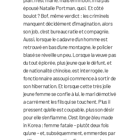
épousé Natalie Portman, quoi. Et côté
boulot ? Bof, même verdict : les criminels
manquent décidément d’imagination, alors
son job, c’est bureaucratie et compagnie.
Aussi, lorsque le cadavre d’un homme est
retrouvé en bas d’une montagne, le policier
blasé se réveille un peu. Lorsque la veuve pas
du tout éplorée, plus jeune que le défunt, et
de nationalité chinoise, est interrogée, le
fonctionnaire assoupi commence à sortir de
son hibernation. Et lorsque cette très jolie
jeune femme se confie à lui, le mari démotivé
a carrément les fils qui se touchent. Plus il
pressent qu’elle est coupable, plus son désir
pour elle s’enflamme. C’est
l’ange bleu
made
in Korea ; femme fatale – plutôt deux fois
qu’une – et, subséquemment, emmerdes par