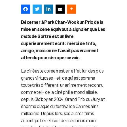
Décerner à Park Chan-Wook un Prix de la
mise en scène équivaut à signaler que
Les
mots
de Sartre est un livre
supérieurement écrit : merci de l’info,
amigo, mais on ne t’avait pas vraiment
attendu pour s’en apercevoir.
Le cinéaste coréen est en effet l’un des plus
grands virtuoses – et, ce qui est somme
toute très différent, unanimement reconnu
comme tel – de la cinéphilie mondialisée,
depuis
Old boy
en 2004, Grand Prix du Jury et
énorme claque du festival de Cannes ainsi
millésimé. Depuis lors, ses autres films
auront pu bénéficier de scénarios moins