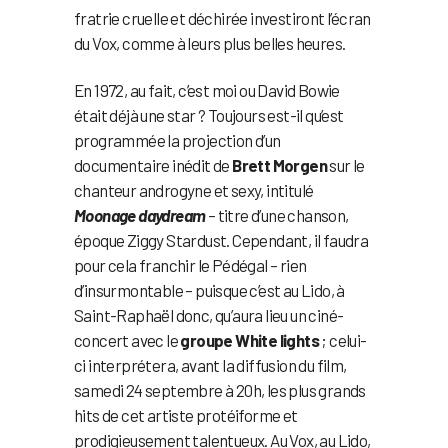
fratrie cruelle et déchirée investiront l’écran
du Vox, comme à leurs plus belles heures.
En 1972, au fait, c’est moi ou David Bowie
était déjà une star ? Toujours est-il qu’est
programmée la projection d’un
documentaire inédit de
Brett Morgen
sur le
chanteur androgyne et sexy, intitulé
Moonage daydream
– titre d’une chanson,
époque Ziggy Stardust. Cependant, il faudra
pour cela franchir le Pédégal – rien
d’insurmontable – puisque c’est au Lido, à
Saint-Raphaël donc, qu’aura lieu un ciné-
concert avec le
groupe White lights
; celui-
ci interprétera, avant la diffusion du film,
samedi 24 septembre à 20h, les plus grands
hits de cet artiste protéiforme et
prodigieusement talentueux. Au Vox, au Lido,