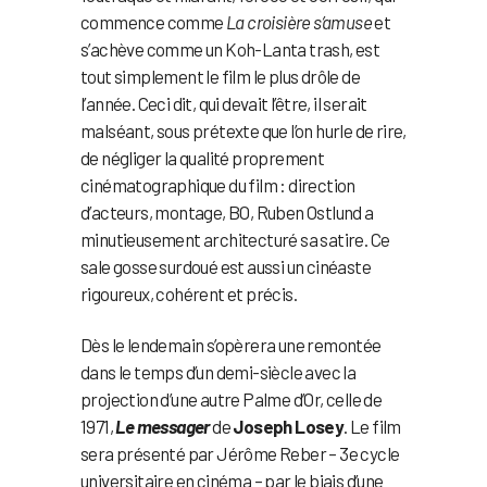
commence comme
La croisière s’amuse
et
s’achève comme un Koh-Lanta trash, est
tout simplement le film le plus drôle de
l’année. Ceci dit, qui devait l’être, il serait
malséant, sous prétexte que l’on hurle de rire,
de négliger la qualité proprement
cinématographique du film : direction
d’acteurs, montage, BO, Ruben Ostlund a
minutieusement architecturé sa satire. Ce
sale gosse surdoué est aussi un cinéaste
rigoureux, cohérent et précis.
Dès le lendemain s’opèrera une remontée
dans le temps d’un demi-siècle avec la
projection d’une autre Palme d’Or, celle de
1971,
Le messager
de
Joseph Losey
. Le film
sera présenté par Jérôme Reber – 3e cycle
universitaire en cinéma – par le biais d’une