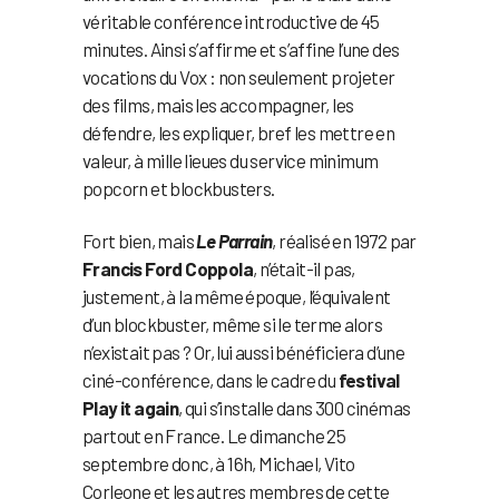
véritable conférence introductive de 45
minutes. Ainsi s’affirme et s’affine l’une des
vocations du Vox : non seulement projeter
des films, mais les accompagner, les
défendre, les expliquer, bref les mettre en
valeur, à mille lieues du service minimum
popcorn et blockbusters.
Fort bien, mais
Le Parrain
, réalisé en 1972 par
Francis Ford Coppola
, n’était-il pas,
justement, à la même époque, l’équivalent
d’un blockbuster, même si le terme alors
n’existait pas ? Or, lui aussi bénéficiera d’une
ciné-conférence, dans le cadre du
festival
Play it again
, qui s’installe dans 300 cinémas
partout en France. Le dimanche 25
septembre donc, à 16h, Michael, Vito
Corleone et les autres membres de cette