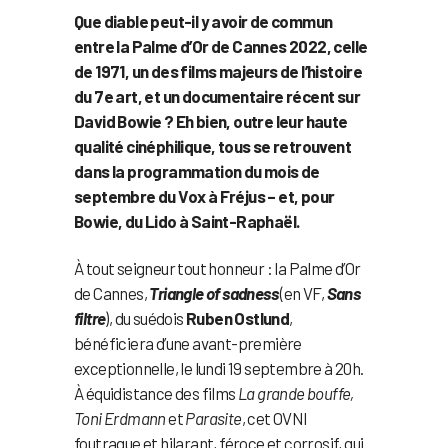
Que diable peut-il y avoir de commun
entre la Palme d’Or de Cannes 2022, celle
de 1971, un des films majeurs de l’histoire
du 7e art, et un documentaire récent sur
David Bowie ? Eh bien, outre leur haute
qualité cinéphilique, tous se retrouvent
dans la programmation du mois de
septembre du Vox à Fréjus – et, pour
Bowie, du Lido à Saint-Raphaël.
À tout seigneur tout honneur : la Palme d’Or
de Cannes,
Triangle of sadness
(en VF,
Sans
filtre
), du suédois
Ruben Ostlund
,
bénéficiera d’une avant-première
exceptionnelle, le lundi 19 septembre à 20h.
À équidistance des films
La grande bouffe,
Toni Erdmann
et
Parasite
, cet OVNI
foutraque et hilarant, féroce et corrosif, qui