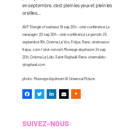
en septembre, c’est plein les yeux et plein les
oreilles…
AVP
Triangle of sadness
: 19 sep 20h – ciné-conférence
Le
messager
: 20 sep 20h – ciné-conférence
Le parrain
: 25
septembre 16h. Cinéma Le Vox, Fréjus. Rens: cinemavox-
frejus. com / ciné-concert
Moonage daydream
: 24 sep
20h, Cinéma Le Lido, Saint-Raphaël. Rens: cinemalido-
straphael.com
photo :
Moonage daydream
© Universal Picture
SUIVEZ-NOUS