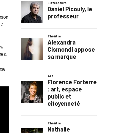
anson
 a
y,
mes,
nse