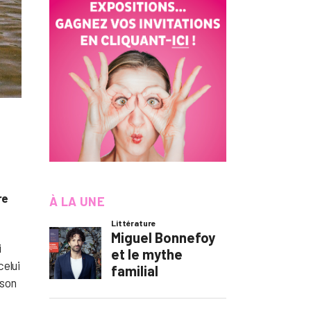
re
À LA UNE
i
celui
 son