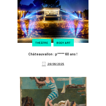
THÉÂTRE
BODY ART
Châteauvallon : p***** 60 ans !
26/06/2025