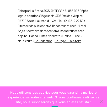
Edité par La Storia. RCS ANTIBES 451 886 998 Dépôt
légal à parution. Siège social, 306 Rte des Vespins
06700 Saint-Laurent-du-Var – Tél : 04 92 12 22 50 ;
Directeur de publication & Rédacteur en chef : Michel
Sajn ; Secrétaire de rédaction & Rédacteur en chef
adjoint : Pascal Linte ; Maquette : Cédric Pucheu.
Nous écrire :
La Rédaction
–
La Régie Publicitaire
Nous utilisons des cookies pour vous garantir la meilleure
expérience sur notre site web. Si vous continuez à utiliser ce
site, nous supposerons que vous en êtes satisfait.