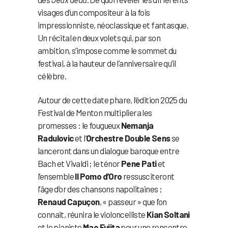
visages d’un compositeur à la fois
impressionniste, néoclassique et fantasque.
Un récital en deux volets qui, par son
ambition, s’impose comme le sommet du
festival, à la hauteur de l’anniversaire qu’il
célèbre.
Autour de cette date phare, l’édition 2025 du
Festival de Menton multipliera les
promesses : le fougueux
Nemanja
Radulovic
et l’
Orchestre Double Sens
se
lanceront dans un dialogue baroque entre
Bach et Vivaldi ; le ténor
Pene Pati
et
l’ensemble
Il Pomo d’Oro
ressusciteront
l’âge d’or des chansons napolitaines ;
Renaud Capuçon
, « passeur » que l’on
connait, réunira le violoncelliste
Kian Soltani
et le pianiste
Mao Fujita
pour une rencontre