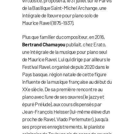
virtuosité, proposera, le 31 juillet sur le Parvis
de la Basilique Saint-Michel Archange, une
intégrale de l’œuvre pour piano solo de
Maurice Ravel (1875-1937).
Plus que familier du compositeur, en 2016,
Bertrand Chamayou
publiait, chez Erato,
une intégrale de la musique pour piano seul
de Maurice Ravel. Lui qui dirige par ailleurs le
Festival Ravel, organisé depuis 2020 dans le
Pays basque, région natale de cette figure
influente de la musique française au début du
XXe siècle. De sa première rencontre au
piano avec l’une de ses œuvres (le jazzy et
épuré Prélude), aux cours dispensés par
Jean-François Heisser (lui-même élève d’un
proche de Ravel, Vlado Perlemuter), jusqu’à
ses propres enregistrements, le pianiste
originaire de Toulouse n’a de cesse de revenir