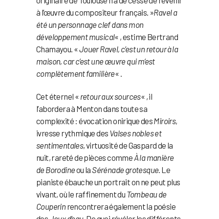
à l’œuvre du compositeur français. »
Ravel a
été un personnage clef dans mon
développement musical
« , estime Bertrand
Chamayou. «
Jouer Ravel, c’est un retour à la
maison, car c’est une œuvre qui m’est
complètement familière
« .
Cet éternel «
retour aux sources
« , il
l’abordera à Menton dans toute sa
complexité : évocation onirique des
Miroirs
,
ivresse rythmique des
Valses nobles et
sentimentales
, virtuosité de Gaspard de la
nuit, rareté de pièces comme
À la manière
de Borodine
ou la
Sérénade grotesque
. Le
pianiste ébauche un portrait on ne peut plus
vivant, où le raffinement du
Tombeau de
Couperin
rencontrera également la poésie
des
Jeux d’eau
. De quoi révéler les différents