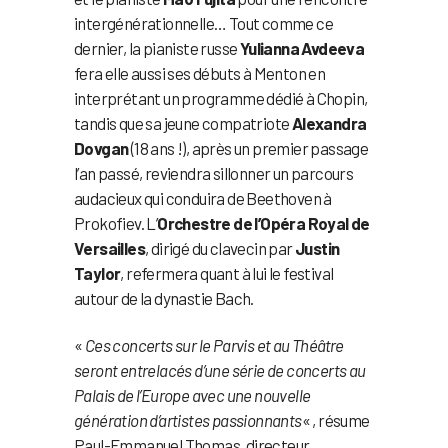
intergénérationnelle… Tout comme ce
dernier, la pianiste russe
Yulianna Avdeeva
fera elle aussi ses débuts à Menton en
interprétant un programme dédié à Chopin,
tandis que sa jeune compatriote
Alexandra
Dovgan
(18 ans !), après un premier passage
l’an passé, reviendra sillonner un parcours
audacieux qui conduira de Beethoven à
Prokofiev. L’
Orchestre de l’Opéra Royal de
Versailles
, dirigé du clavecin par
Justin
Taylor
, refermera quant à lui le festival
autour de la dynastie Bach.
«
Ces concerts sur le Parvis et au Théâtre
seront entrelacés d’une série de concerts au
Palais de l’Europe avec une nouvelle
génération d’artistes passionnants
« , résume
Paul-Emmanuel Thomas, directeur