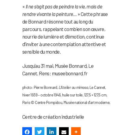
«
Il ne s’agit pas de peindre la vie, mais de
rendre vivante la peinture…
» Cette phrase
de Bonnard résonne tout au long du
parcours, rappelant combien son œuvre,
nourrie de lumière et d’émotion, continue
d’inviter à une contemplation attentive et
sensible du monde.
Jusqu’au 31 mai, Musée Bonnard, Le
Cannet. Rens: museebonnard.fr
photo : Pierre Bonnard,
L’Atelier au mimosa
, Le Cannet,
hiver 1939 – octobre 1946, huile sur toile, 127,5 × 127,5 cm,
Paris © Centre Pompidou, Musée national d’art moderne,
Centre de création industrielle