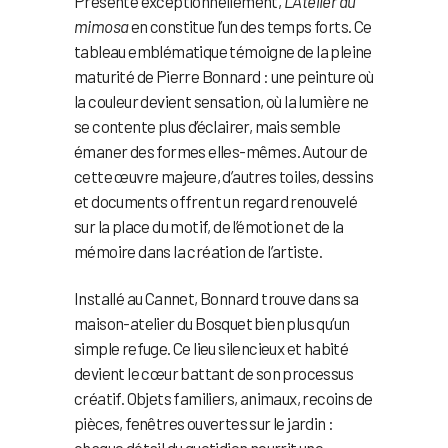
Présenté exceptionnellement,
L’Atelier au
mimosa
en constitue l’un des temps forts. Ce
tableau emblématique témoigne de la pleine
maturité de Pierre Bonnard : une peinture où
la couleur devient sensation, où la lumière ne
se contente plus d’éclairer, mais semble
émaner des formes elles-mêmes. Autour de
cette œuvre majeure, d’autres toiles, dessins
et documents offrent un regard renouvelé
sur la place du motif, de l’émotion et de la
mémoire dans la création de l’artiste.
Installé au Cannet, Bonnard trouve dans sa
maison-atelier du Bosquet bien plus qu’un
simple refuge. Ce lieu silencieux et habité
devient le cœur battant de son processus
créatif. Objets familiers, animaux, recoins de
pièces, fenêtres ouvertes sur le jardin :