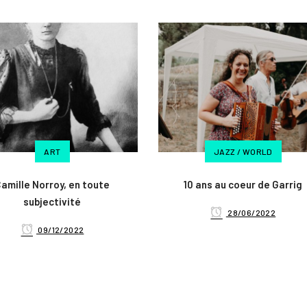
ART
JAZZ / WORLD
amille Norroy, en toute
10 ans au coeur de Garrig
subjectivité
28/06/2022
09/12/2022