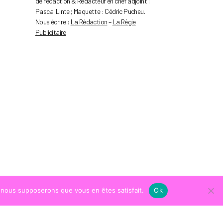
de rédaction & Rédacteur en chef adjoint :
Pascal Linte ; Maquette : Cédric Pucheu.
Nous écrire :
La Rédaction
–
La Régie
Publicitaire
e, nous supposerons que vous en êtes satisfait.
Ok