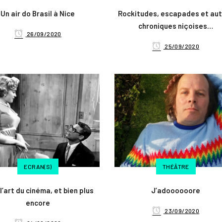
Un air do Brasil à Nice
Rockitudes, escapades et au
chroniques niçoises…
26/09/2020
25/09/2020
ECRAN(S)
THÉÂTRE
l’art du cinéma, et bien plus
J’adoooooore
encore
23/09/2020