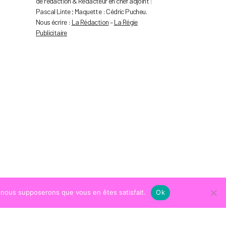
de rédaction & Rédacteur en chef adjoint :
Pascal Linte ; Maquette : Cédric Pucheu.
Nous écrire :
La Rédaction
–
La Régie
Publicitaire
e, nous supposerons que vous en êtes satisfait.
Ok