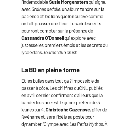
l’indémodable
Susie Morgenstern
qui signe,
avec
Graines de folie
, un album tendre sur la
patience et les liens que l’on cultive comme
on fait pousser une fleur. Les adolescents
pourront compter sur la présence de
Cassandra O’Donnell
qui explore avec
justesse les premiers émois et les secrets du
lycée dans
Journal d’un crush
.
La BD en pleine forme
Et les bulles dans tout ça ? Impossible de
passer à côté. Les chiffres du CNL publiés
en avril dernier confirment d’ailleurs que la
bande dessinée est le genre préféré de 3
jeunes sur 4.
Christophe Cazenove
, pilier de
l’événement, sera fidèle au poste pour
dynamiter l’Olympe avec
Les Petits Mythos
. À