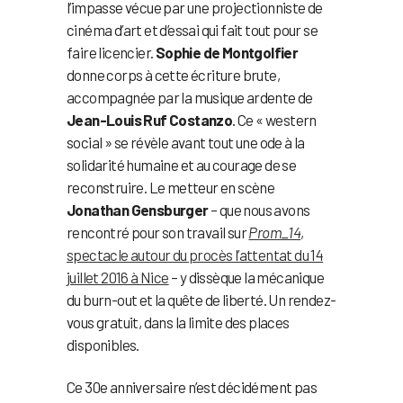
l’impasse vécue par une projectionniste de
cinéma d’art et d’essai qui fait tout pour se
faire licencier.
Sophie de Montgolfier
donne corps à cette écriture brute,
accompagnée par la musique ardente de
Jean-Louis Ruf Costanzo
. Ce « western
social » se révèle avant tout une ode à la
solidarité humaine et au courage de se
reconstruire. Le metteur en scène
Jonathan Gensburger
– que nous avons
rencontré pour son travail sur
Prom_14
,
spectacle autour du procès l’attentat du 14
juillet 2016 à Nice
– y dissèque la mécanique
du burn-out et la quête de liberté. Un rendez-
vous gratuit, dans la limite des places
disponibles.
Ce 30e anniversaire n’est décidément pas