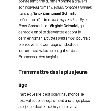
pointe l’emprise du smartphone à travers
son nouveau roman
Je suis Romane Monnier
,
tandis qu’
Éric-Emmanuel Schmitt
présentera l’intime
Juste après Dieu, il y a
Papa
. Sans oublier
Virginie Grimaldi
, qui
caracole en tête des ventes et dont le
dernier roman,
D’autres printemps
, pourrait
bien devenir le compagnon idéal des
lectures estivales sur les galets de la
Promenade des Anglais.
Transmettre dès le plus jeune
âge
Parce que lire, c’est s’ouvrir au monde, le
festival accorde également une large place
aux jeunes lecteurs. On y retrouvera