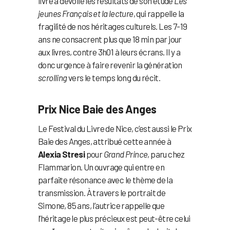
livre a dévoilé les résultats de son étude
Les
jeunes Français et la lecture
, qui rappelle la
fragilité de nos héritages culturels. Les 7-19
ans ne consacrent plus que 18 min par jour
aux livres, contre 3h01 à leurs écrans. Il y a
donc urgence à faire revenir la génération
scrolling
vers le temps long du récit.
Prix Nice Baie des Anges
Le Festival du Livre de Nice, c’est aussi le Prix
Baie des Anges, attribué cette année à
Alexia Stresi
pour
Grand Prince
, paru chez
Flammarion. Un ouvrage qui entre en
parfaite résonance avec le thème de la
transmission. À travers le portrait de
Simone, 85 ans, l’autrice rappelle que
l’héritage le plus précieux est peut-être celui