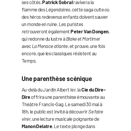
ses côtés,
Patrick Sobral
ravivera la
flamme des
Légendaires
, cette saga culte où
des héros redevenus enfants doivent sauver
un monde en ruine. Les puristes
retrouveront également
Peter Van Dongen
,
qui redonne du lustre à
Blake et Mortimer
avec
La Menace atlante
, et prouve, une fois
encore, que les classiques résistent au
Temps.
Une parenthèse scénique
Au-delà du Jardin Albert Ier, la
Cie du Dire-
Dire
offrira une parenthèse émouvante au
Théâtre Francis-Gag. Le samedi 30 mai à
18h, le public est invité à découvrir
Se faire
virer
, une lecture musicale poignante de
Manon Delatre
. Le texte plonge dans