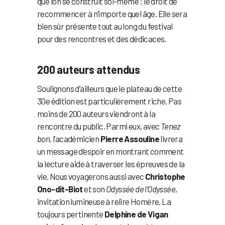
que l’on se construit soi-même : le droit de
recommencer à n’importe quel âge. Elle sera
bien sûr présente tout au long du festival
pour des rencontres et des dédicaces.
200 auteurs attendus
Soulignons d’ailleurs que le plateau de cette
30e édition est particulièrement riche. Pas
moins de 200 auteurs viendront à la
rencontre du public. Parmi eux, avec
Tenez
bon
, l’académicien
Pierre Assouline
livrera
un message d’espoir en montrant comment
la lecture aide à traverser les épreuves de la
vie. Nous voyagerons aussi avec
Christophe
Ono-dit-Biot
et son
Odyssée de l’Odyssée
,
invitation lumineuse à relire Homère. La
toujours pertinente
Delphine de Vigan