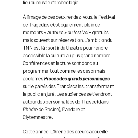
lieu au musée d’archéologie.
À l’image de ces deux rendez-vous, le Festival
de Tragédies c’est également plein de
moments
« Autours » du festival
– gratuits
mais souvent sur réservation. L’ambition du
TNN est là : sortir du théâtre pour rendre
accessible la culture au plus grand nombre.
Conférences et lecture sont donc au
programme, tout comme les désormais
acclamés
Procès des grands personnages
sur le parvis des Franciscains, transformant
le public en juré. Les audiences se tiendront
autour des personnalités de Thésée (dans
Phèdre
de Racine), Pandore et
Clytemnestre.
Cette année, L’Arène des cœurs accueille