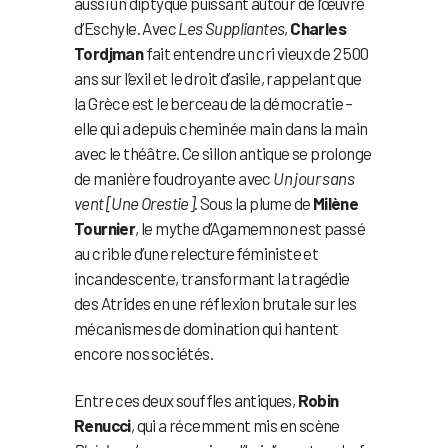
aussi un diptyque puissant autour de l’œuvre
d’Eschyle. Avec
Les Suppliantes
,
Charles
Tordjman
fait entendre un cri vieux de 2 500
ans sur l’exil et le droit d’asile, rappelant que
la Grèce est le berceau de la démocratie –
elle qui a depuis cheminée main dans la main
avec le théâtre. Ce sillon antique se prolonge
de manière foudroyante avec
Un jour sans
vent [Une Orestie]
. Sous la plume de
Milène
Tournier
, le mythe d’Agamemnon est passé
au crible d’une relecture féministe et
incandescente, transformant la tragédie
des Atrides en une réflexion brutale sur les
mécanismes de domination qui hantent
encore nos sociétés.
Entre ces deux souffles antiques,
Robin
Renucci
, qui a récemment mis en scène