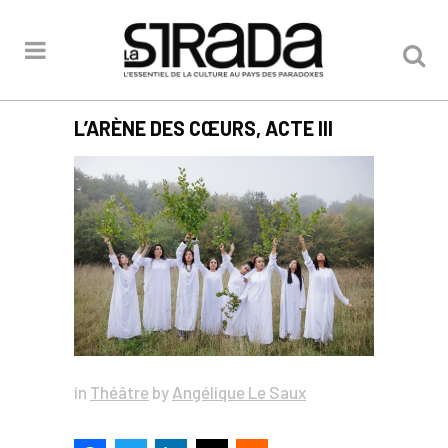
L’ARÈNE DES CŒURS, ACTE III
in
Théâtre
by
Angélique Le Saux