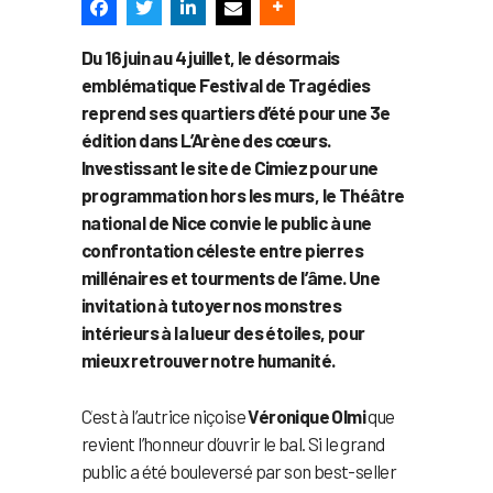
Du 16 juin au 4 juillet, le désormais
emblématique Festival de Tragédies
reprend ses quartiers d’été pour une 3e
édition dans L’Arène des cœurs.
Investissant le site de Cimiez pour une
programmation hors les murs, le Théâtre
national de Nice convie le public à une
confrontation céleste entre pierres
millénaires et tourments de l’âme. Une
invitation à tutoyer nos monstres
intérieurs à la lueur des étoiles, pour
mieux retrouver notre humanité.
C
est à l’autrice niçoise
Véronique Olmi
que
revient l’honneur d’ouvrir le bal. Si le grand
public a été bouleversé par son best-seller