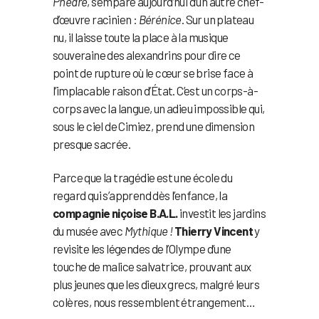
Phèdre
, s’empare aujourd’hui d’un autre chef-
d’œuvre racinien :
Bérénice
. Sur un plateau
nu, il laisse toute la place à la musique
souveraine des alexandrins pour dire ce
point de rupture où le cœur se brise face à
l’implacable raison d’État. C’est un corps-à-
corps avec la langue, un adieu impossible qui,
sous le ciel de Cimiez, prend une dimension
presque sacrée.
Parce que la tragédie est une école du
regard qui s’apprend dès l’enfance, la
compagnie niçoise B.A.L.
investit les jardins
du musée avec
Mythique !
Thierry Vincent
y
revisite les légendes de l’Olympe d’une
touche de malice salvatrice, prouvant aux
plus jeunes que les dieux grecs, malgré leurs
colères, nous ressemblent étrangement…