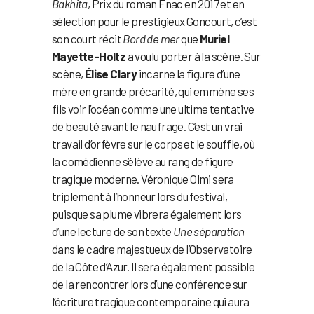
Bakhita
, Prix du roman Fnac en 2017 et en
sélection pour le prestigieux Goncourt, c’est
son court récit
Bord de mer
que
Muriel
Mayette-Holtz
a voulu porter à la scène. Sur
scène,
Élise Clary
incarne la figure d’une
mère en grande précarité, qui emmène ses
fils voir l’océan comme une ultime tentative
de beauté avant le naufrage. C’est un vrai
travail d’orfèvre sur le corps et le souffle, où
la comédienne s’élève au rang de figure
tragique moderne. Véronique Olmi sera
triplement à l’honneur lors du festival,
puisque sa plume vibrera également lors
d’une lecture de son texte
Une séparation
dans le cadre majestueux de l’Observatoire
de la Côte d’Azur. Il sera également possible
de la rencontrer lors d’une conférence sur
l’écriture tragique contemporaine qui aura