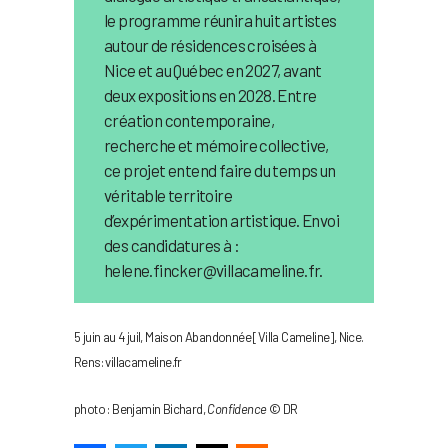
le programme réunira huit artistes
autour de résidences croisées à
Nice et au Québec en 2027, avant
deux expositions en 2028. Entre
création contemporaine,
recherche et mémoire collective,
ce projet entend faire du temps un
véritable territoire
d’expérimentation artistique. Envoi
des candidatures à :
helene.fincker@villacameline.fr.
5 juin au 4 juil, Maison Abandonnée [Villa Cameline], Nice.
Rens: villacameline.fr
photo : Benjamin Bichard,
Confidence
© DR