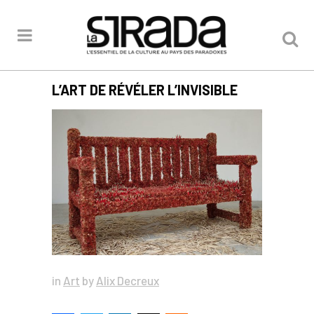
L’ART DE RÉVÉLER L’INVISIBLE
in
Art
by
Alix Decreux