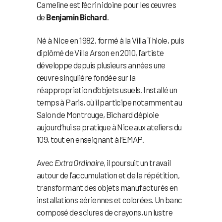
Cameline est l’écrin idoine pour les œuvres
de
Benjamin Bichard
.
Né à Nice en 1982, formé à la Villa Thiole, puis
diplômé de Villa Arson en 2010, l’artiste
développe depuis plusieurs années une
œuvre singulière fondée sur la
réappropriation d’objets usuels. Installé un
temps à Paris, où il participe notamment au
Salon de Montrouge, Bichard déploie
aujourd’hui sa pratique à Nice aux ateliers du
109, tout en enseignant à l’EMAP.
Avec
Extra Ordinaire
, il poursuit un travail
autour de l’accumulation et de la répétition,
transformant des objets manufacturés en
installations aériennes et colorées. Un banc
composé de sciures de crayons, un lustre