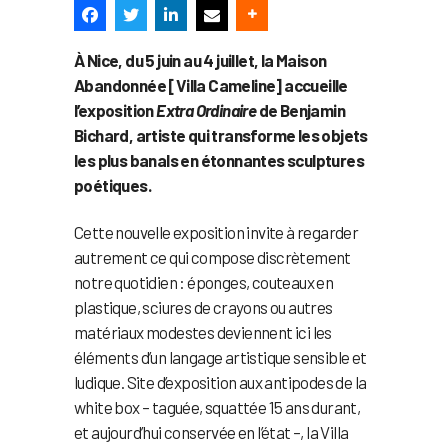
À Nice, du 5 juin au 4 juillet, la Maison
Abandonnée [Villa Cameline] accueille
l’exposition
Extra Ordinaire
de Benjamin
Bichard, artiste qui transforme les objets
les plus banals en étonnantes sculptures
poétiques.
Cette nouvelle exposition invite à regarder
autrement ce qui compose discrètement
notre quotidien : éponges, couteaux en
plastique, sciures de crayons ou autres
matériaux modestes deviennent ici les
éléments d’un langage artistique sensible et
ludique. Site d’exposition aux antipodes de la
white box – taguée, squattée 15 ans durant,
et aujourd’hui conservée en l’état –, la Villa