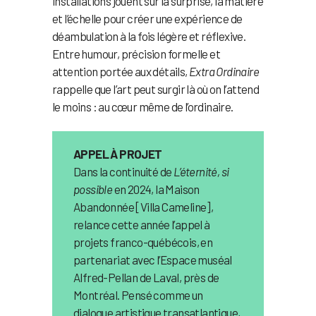
installations jouent sur la surprise, la matière
et l’échelle pour créer une expérience de
déambulation à la fois légère et réflexive.
Entre humour, précision formelle et
attention portée aux détails,
Extra Ordinaire
rappelle que l’art peut surgir là où on l’attend
le moins : au cœur même de l’ordinaire.
APPEL À PROJET
Dans la continuité de
L’éternité, si
possible
en 2024, la Maison
Abandonnée [Villa Cameline],
relance cette année l’appel à
projets franco-québécois, en
partenariat avec l’Espace muséal
Alfred-Pellan de Laval, près de
Montréal. Pensé comme un
dialogue artistique transatlantique,