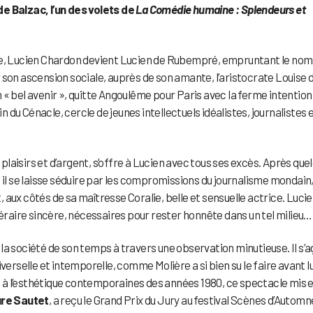
e Balzac, l’un des volets de
La Comédie humaine : Splendeurs et
nce, Lucien Chardon devient Lucien de Rubempré, empruntant le nom
 son ascension sociale, auprès de son amante, l’aristocrate Louise 
« bel avenir », quitte Angoulême pour Paris avec la ferme intention 
 sein du Cénacle, cercle de jeunes intellectuels idéalistes, journalistes 
 plaisirs et d’argent, s’offre à Lucien avec tous ses excès. Après que
 il se laisse séduire par les compromissions du journalisme mondain,
t, aux côtés de sa maîtresse Coralie, belle et sensuelle actrice. Luci
littéraire sincère, nécessaires pour rester honnête dans un tel milieu…
e la société de son temps à travers une observation minutieuse. Il s’a
verselle et intemporelle, comme Molière a si bien su le faire avant lu
et à l’esthétique contemporaines des années 1980, ce spectacle mis 
re Sautet
, a reçu le Grand Prix du Jury au festival Scènes d’Automn