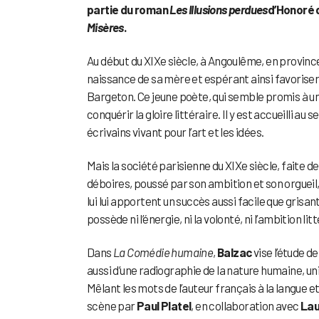
partie du roman
Les Illusions perdues
d’Honoré d
Misères
.
Au début du XIXe siècle, à Angoulême, en provi
naissance de sa mère et espérant ainsi favoriser
Bargeton. Ce jeune poète, qui semble promis à un 
conquérir la gloire littéraire. Il y est accueilli au
écrivains vivant pour l’art et les idées.
Mais la société parisienne du XIXe siècle, faite de
déboires, poussé par son ambition et son orgueil,
lui lui apportent un succès aussi facile que grisan
possède ni l’énergie, ni la volonté, ni l’ambition 
Dans
La Comédie humaine
,
Balzac
vise l’étude d
aussi d’une radiographie de la nature humaine, uni
Mêlant les mots de l’auteur français à la langue 
scène par
Paul Platel
, en collaboration avec
Lau