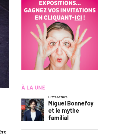
À LA UNE
ière