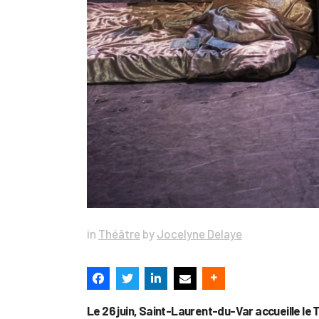
in
Théâtre
by
Jocelyne Delaye
Le 26 juin, Saint-Laurent-du-Var accueille le