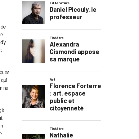
 de
de
d’y
et
lques
 qui
en ne
git
i.
en
e