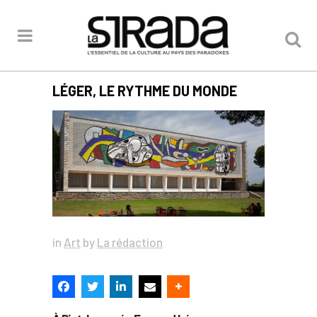
LÉGER, LE RYTHME DU MONDE
in
Art
by
La rédaction