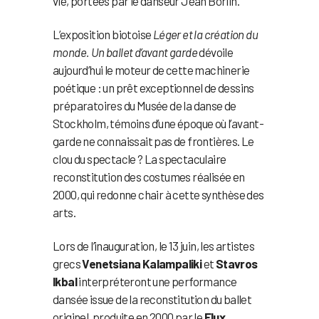
vie, portées par le danseur Jean Börlin.
L’exposition biotoise
Léger et la création du
monde. Un ballet d’avant garde
dévoile
aujourd’hui le moteur de cette machinerie
poétique : un prêt exceptionnel de dessins
préparatoires du Musée de la danse de
Stockholm, témoins d’une époque où l’avant-
garde ne connaissait pas de frontières. Le
clou du spectacle ? La spectaculaire
reconstitution des costumes réalisée en
2000, qui redonne chair à cette synthèse des
arts.
Lors de l’inauguration, le 13 juin, les artistes
grecs
Venetsiana Kalampaliki
et
Stavros
Ikbal
interpréteront une performance
dansée issue de la reconstitution du ballet
originel, produite en 2000 par le
Flux