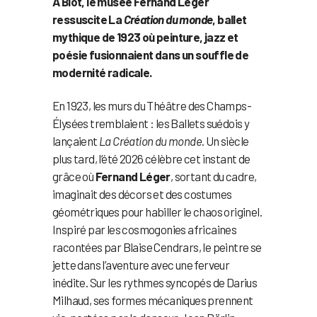
À Biot, le musée Fernand Léger
ressuscite La
Création du monde
, ballet
mythique de 1923 où peinture, jazz et
poésie fusionnaient dans un souffle de
modernité radicale.
En 1923, les murs du Théâtre des Champs-
Élysées tremblaient : les Ballets suédois y
lançaient
La Création du monde
. Un siècle
plus tard, l’été 2026 célèbre cet instant de
grâce où
Fernand Léger
, sortant du cadre,
imaginait des décors et des costumes
géométriques pour habiller le chaos originel.
Inspiré par les cosmogonies africaines
racontées par Blaise Cendrars, le peintre se
jette dans l’aventure avec une ferveur
inédite. Sur les rythmes syncopés de Darius
Milhaud, ses formes mécaniques prennent