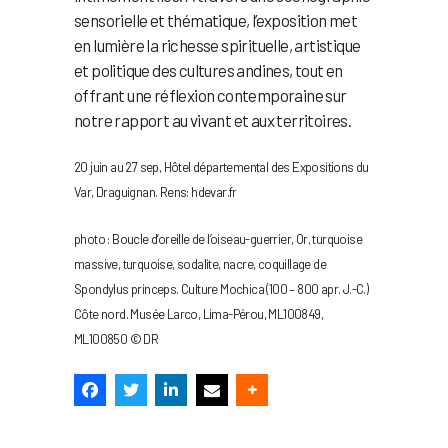
sensorielle et thématique, l’exposition met
en lumière la richesse spirituelle, artistique
et politique des cultures andines, tout en
offrant une réflexion contemporaine sur
notre rapport au vivant et aux territoires.
20 juin au 27 sep, Hôtel départemental des Expositions du
Var, Draguignan. Rens: hdevar.fr
photo : Boucle d’oreille de l’oiseau-guerrier, Or, turquoise
massive, turquoise, sodalite, nacre, coquillage de
Spondylus princeps. Culture Mochica (100 – 800 apr. J.-C.)
Côte nord. Musée Larco, Lima-Pérou, ML100849,
ML100850 © DR