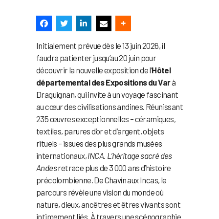
Initialement prévue dès le 13 juin 2026, il
faudra patienter jusqu’au 20 juin pour
découvrir la nouvelle exposition de l’
Hôtel
départemental des Expositions du Var
à
Draguignan, qui invite à un voyage fascinant
au cœur des civilisations andines. Réunissant
235 œuvres exceptionnelles – céramiques,
textiles, parures d’or et d’argent, objets
rituels – issues des plus grands musées
internationaux,
INCA. L’héritage sacré des
Andes
retrace plus de 3 000 ans d’histoire
précolombienne. De Chavín aux Incas, le
parcours révèle une vision du monde où
nature, dieux, ancêtres et êtres vivants sont
intimement liés. À travers une scénographie