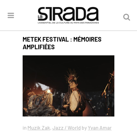
METEK FESTIVAL : MÉMOIRES
AMPLIFIÉES
in
Muzik Zak
,
Jazz / World
by
Yvan Amar