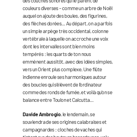
des couches sonores qui le parent de
couleurs diverses – comme un arbre de Noël
auquel on ajoute des boules, des figurines,
des flèches dorées… Au départ, on a parfois
un simple arpège très occidental, colonne
vertébrale à laquelle on accroche une voix
dont les intervalles sont bien moins
tempérés : les quarts de ton nous
emmènent aussitôt, avec des idées simples,
vers un Orient plus complexe. Une flûte
indienne enroule ses harmoniques autour
des boucles qui s’élèvent de l’ordinateur
comme des ronds de fumée, et voilà qu’on se
balance entre Toulon et Calcutta…
Davide Ambrogio
, le lendemain, se
souviendra de ses origines calabraises et
campagnardes : cloches de vaches qui
tintent sur des hauteurs hasardeuses, voix