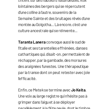
lointaines des bergers qui se répercutent
d’une colline à l’autre, souvenirs de la
Semaine Sainte et des bruitages rêvés d’une
montée au Golgotha… Là encore, c’est une
culture ancestrale qui se réinvente…
Taranta Lanera
convoque aussi le sud de
l’Italie et ses tarentelles effrénées, danses
cathartiques qui, disait-on, permettaient de
réchapper, par la gambade, des morsures
des araignées funestes. Une thérapeutique
par la transe dont on peut retester avec joie
l’efficacité.
Enfin, ce Metek se termine avec
Jo Keita
.
Une voix au large registre qui n’hésite pas à
grimper dans l’aigu et à se déployer
parallèlement à la flûte peule, dont le timbre