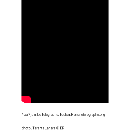
4 au 7 juin, Le Telegraphe, Toulon. Rens: letelegraphe.org
photo : Taranta Lanera © DR