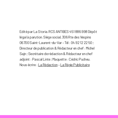
Edité par La Storia. RCS ANTIBES 451 886 998 Dépôt
légal à parution. Siège social, 306 Rte des Vespins
06700 Saint-Laurent-du-Var – Tél : 04 92 12 22 50 ;
Directeur de publication & Rédacteur en chef : Michel
Sajn ; Secrétaire de rédaction & Rédacteur en chef
adjoint : Pascal Linte ; Maquette : Cédric Pucheu.
Nous écrire :
La Rédaction
–
La Régie Publicitaire